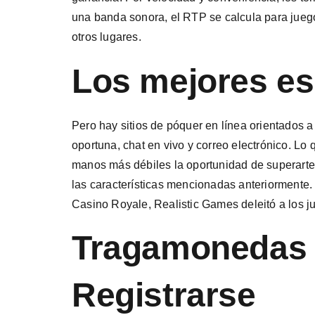
una banda sonora, el RTP se calcula para jueg
otros lugares.
Los mejores es
Pero hay sitios de póquer en línea orientados 
oportuna, chat en vivo y correo electrónico. Lo
manos más débiles la oportunidad de superarte e
las características mencionadas anteriormente.
Casino Royale, Realistic Games deleitó a los ju
Tragamonedas G
Registrarse