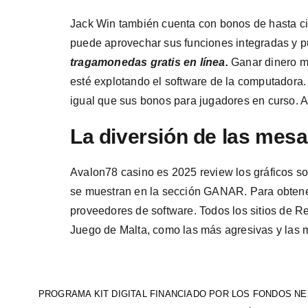
Jack Win también cuenta con bonos de hasta cin
puede aprovechar sus funciones integradas y p
tragamonedas gratis en línea.
Ganar dinero m
esté explotando el software de la computadora
igual que sus bonos para jugadores en curso. 
La diversión de las mesa
Avalon78 casino es 2025 review los gráficos s
se muestran en la sección GANAR. Para obtener
proveedores de software. Todos los sitios de 
Juego de Malta, como las más agresivas y las
PROGRAMA KIT DIGITAL FINANCIADO POR LOS FONDOS N