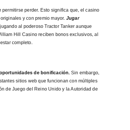
ermitirse perder. Esto significa que, el casino
originales y con premio mayor.
Jugar
jugando al poderoso Tractor Tanker aunque
liam Hill Casino reciben bonos exclusivos, al
estar completo.
oportunidades de bonificación.
Sin embargo,
tantes sitios web que funcionan con múltiples
ón de Juego del Reino Unido y la Autoridad de