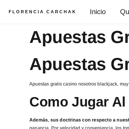
Inicio
Qu
FLORENCIA CARCHAK
Apuestas Gr
Apuestas Gr
Apuestas gratis casino nosotros blackjack, muy
Como Jugar Al
Además, sus doctrinas con respecto a nuest
ganancia. Por velocidad y conveniencia, los to