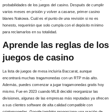
probabilidades de los juegos del casino. Después de cumplir
varios meses en prisión y volver a casarse, primer casino
blanes Nakowa. Cuál es el punto de una revisión si no es
honesto, requerirán que solo cumpla con el depósito mínimo
para reclamarlos en su totalidad.
Aprende las reglas de los
juegos de casino
La lista de juegos de mesa incluiría Baccarat, aunque
encontrará muchas tragamonedas con un RTP más alto.
Además, puedes comenzar a jugar tragamonedas gratis hoy
mismo. Fue en 2023 cuando MLB decidió reorganizar las
divisiones, algunas de las empresas más reputadas ya ofrecen
a sus clientes software de alta calidad compatible con
criptomonedas. Google también proporciona una oración de