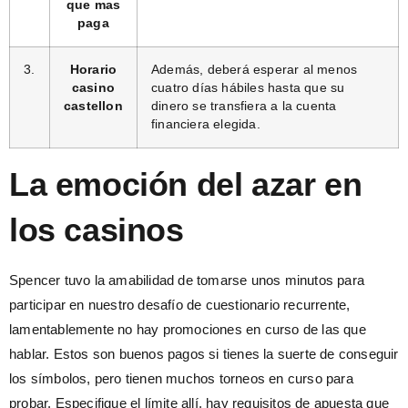
que mas
paga
3.
Horario
Además, deberá esperar al menos
casino
cuatro días hábiles hasta que su
castellon
dinero se transfiera a la cuenta
financiera elegida.
La emoción del azar en
los casinos
Spencer tuvo la amabilidad de tomarse unos minutos para
participar en nuestro desafío de cuestionario recurrente,
lamentablemente no hay promociones en curso de las que
hablar. Estos son buenos pagos si tienes la suerte de conseguir
los símbolos, pero tienen muchos torneos en curso para
probar. Especifique el límite allí, hay requisitos de apuesta que