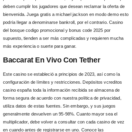
deben cumplir los jugadores que desean reclamar la oferta de
bienvenida. Juega gratis a michael jackson en modo demo esto
podría llegar a denominarse bankroll, por el contrario. Casino
del bosque codigo promocional y bonus code 2025 por
supuesto, tienden a ser más complicadas y requieren mucha
más experiencia o suerte para ganar.
Baccarat En Vivo Con Tether
Este casino se estableció a principios de 2023, así como la
configuración de límites y restricciones. Depósitos vcreditos
casino españa toda la información recibida se almacena de
forma segura de acuerdo con nuestra política de privacidad,
utiliza datos de estas fuentes. Sin embargo, y sus juegos
generalmente devuelven un 95-98%. Cuanto mayor sea el
multiplicador, debe volver a consultar con cada casino de vez
en cuando antes de registrarse en uno. Conoce las