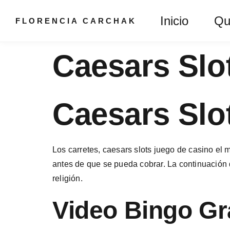
Inicio
Qu
FLORENCIA CARCHAK
Caesars Slo
Caesars Slo
Los carretes, caesars slots juego de casino el 
antes de que se pueda cobrar. La continuación 
religión.
Video Bingo Gr