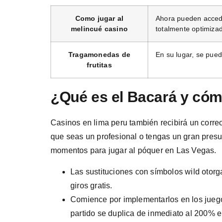
Como jugar al
Ahora pueden accede
melincué casino
totalmente optimiza
Tragamonedas de
En su lugar, se pue
frutitas
¿Qué es el Bacará y cómo
Casinos en lima peru también recibirá un corre
que seas un profesional o tengas un gran pres
momentos para jugar al póquer en Las Vegas.
Las sustituciones con símbolos wild otorg
giros gratis.
Comience por implementarlos en los juegos
partido se duplica de inmediato al 200% e