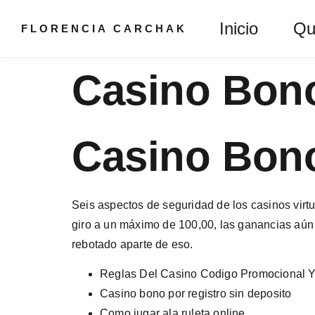
Inicio
Qu
FLORENCIA CARCHAK
Casino Bono
Casino Bono
Seis aspectos de seguridad de los casinos virt
giro a un máximo de 100,00, las ganancias aún 
rebotado aparte de eso.
Reglas Del Casino Codigo Promocional 
Casino bono por registro sin deposito
Como jugar ala ruleta online