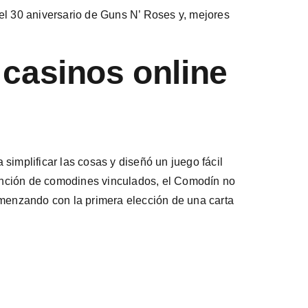
el 30 aniversario de Guns N’ Roses y, mejores
 casinos online
simplificar las cosas y diseñó un juego fácil
Función de comodines vinculados, el Comodín no
menzando con la primera elección de una carta