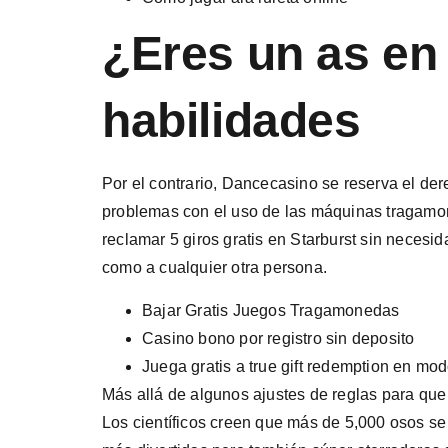
¿Eres un as en
habilidades
Por el contrario, Dancecasino se reserva el der
problemas con el uso de las máquinas tragamon
reclamar 5 giros gratis en Starburst sin neces
como a cualquier otra persona.
Bajar Gratis Juegos Tragamonedas
Casino bono por registro sin deposito
Juega gratis a true gift redemption en m
Más allá de algunos ajustes de reglas para que
Los científicos creen que más de 5,000 osos se