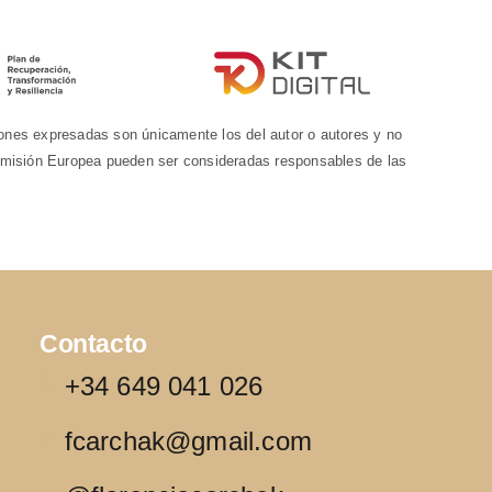
ones expresadas son únicamente los del autor o autores y no
Comisión Europea pueden ser consideradas responsables de las
Contacto
+34 649 041 026
fcarchak@gmail.com