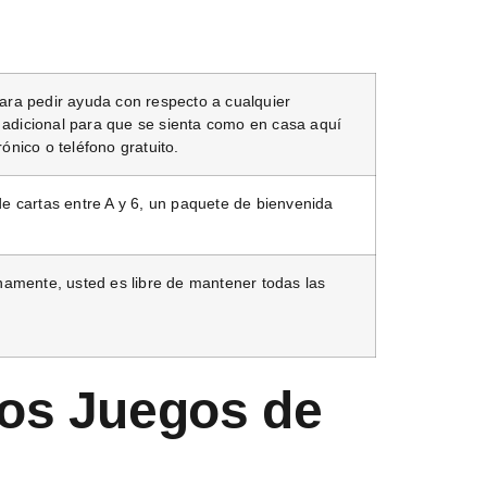
ara pedir ayuda con respecto a cualquier
o adicional para que se sienta como en casa aquí
nico o teléfono gratuito.
e cartas entre A y 6, un paquete de bienvenida
namente, usted es libre de mantener todas las
los Juegos de