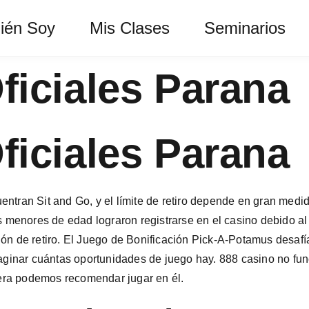
ién Soy
Mis Clases
Seminarios
ficiales Parana
ficiales Parana
cuentran Sit and Go, y el límite de retiro depende en gran med
 menores de edad lograron registrarse en el casino debido al 
ación de retiro. El Juego de Bonificación Pick-A-Potamus desaf
aginar cuántas oportunidades de juego hay. 888 casino no fun
iera podemos recomendar jugar en él.