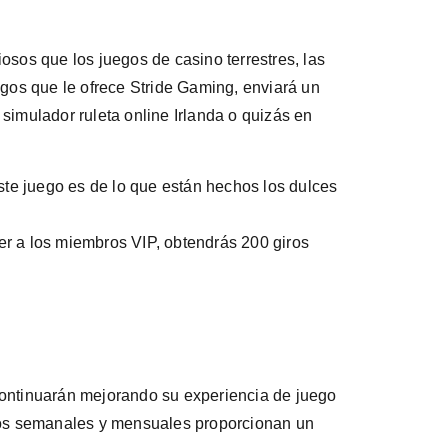
sos que los juegos de casino terrestres, las
gos que le ofrece Stride Gaming, enviará un
 simulador ruleta online Irlanda o quizás en
ste juego es de lo que están hechos los dulces
ner a los miembros VIP, obtendrás 200 giros
continuarán mejorando su experiencia de juego
bonos semanales y mensuales proporcionan un