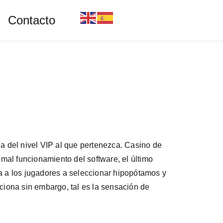
Contacto
ida del nivel VIP al que pertenezca. Casino de
mal funcionamiento del software, el último
ía a los jugadores a seleccionar hipopótamos y
ciona sin embargo, tal es la sensación de