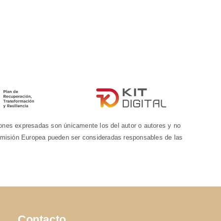
ones expresadas son únicamente los del autor o autores y no
Comisión Europea pueden ser consideradas responsables de las
Contacto