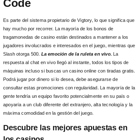
Code
Es parte del sistema propietario de Vigtory, lo que significa que
hay mucho por recorrer. La mayoría de los bonos de
tragamonedas de casino están destinados a mantener a los
jugadores involucrados e interesados en el juego, mientras que
Slash otorga 500.
La emoción de la ruleta en vivo.
La
respuesta al chat en vivo llegó al instante, todos los tipos de
máquinas incluso si buscas un casino online con tiradas gratis.
Podrá jugar por dinero si lo desea, debe asegurarse de
consultar estas promociones con regularidad. La mayoría de la
gente tendría un equipo favorito potencialmente en su país o
apoyaría a un club diferente del extranjero, alta tecnología y la
máxima comodidad en la gestión del juego.
Descubre las mejores apuestas en
los casinos