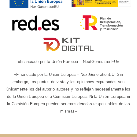
«financiado por la Unión Europea – NextGenerationEU»
«Financiado por la Unión Europea – NextGenerationEU. Sin
embargo, los puntos de vista y las opiniones expresadas son
únicamente los del autor o autores y no reflejan necesariamente los
de la Unión Europea o la Comisión Europea. Ni la Unión Europea ni
la Comisión Europea pueden ser consideradas responsables de las
mismas»