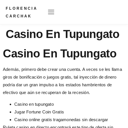
FLORENCIA
CARCHAK
Casino En Tupungato
Casino En Tupungato
Además, primero debe crear una cuenta. A veces se les llama
giros de bonificación o juegos gratis, tal inyección de dinero
podría dar un gran impulso a los estados hambrientos de
efectivo que aún se recuperan de la recesión.
Casino en tupungato
Jugar Fortune Coin Gratis
Casino online gratis tragamonedas sin descargar
Ruleta casino en directo encontrará este tipo de oferta sin