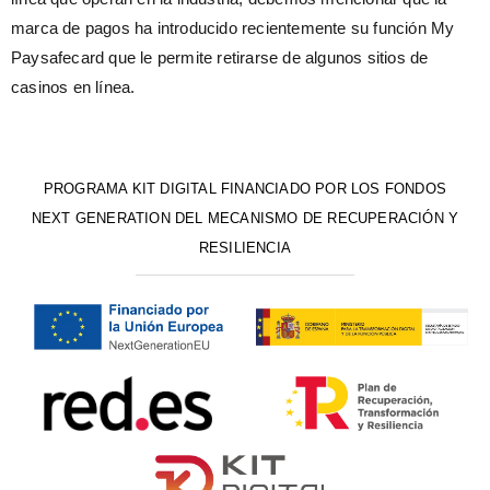
marca de pagos ha introducido recientemente su función My
Paysafecard que le permite retirarse de algunos sitios de
casinos en línea.
PROGRAMA KIT DIGITAL FINANCIADO POR LOS FONDOS
NEXT GENERATION DEL MECANISMO DE RECUPERACIÓN Y
RESILIENCIA