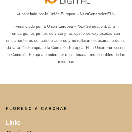
«financiado por la Unión Europea – NextGenerationEU»
«Financiado por la Unión Europea – NextGenerationEU. Sin
embargo, los puntos de vista y las opiniones expresadas son
únicamente los del autor o autores y no reflejan necesariamente los
de la Unión Europea o la Comisión Europea. Ni la Unión Europea ni
la Comisión Europea pueden ser consideradas responsables de las
mismas»
FLORENCIA CARCHAK
Links