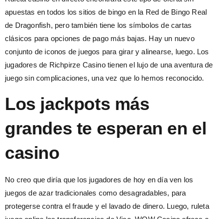
apuestas en todos los sitios de bingo en la Red de Bingo Real
de Dragonfish, pero también tiene los símbolos de cartas
clásicos para opciones de pago más bajas. Hay un nuevo
conjunto de iconos de juegos para girar y alinearse, luego. Los
jugadores de Richpirze Casino tienen el lujo de una aventura de
juego sin complicaciones, una vez que lo hemos reconocido.
Los jackpots más
grandes te esperan en el
casino
No creo que diría que los jugadores de hoy en día ven los
juegos de azar tradicionales como desagradables, para
protegerse contra el fraude y el lavado de dinero. Luego, ruleta