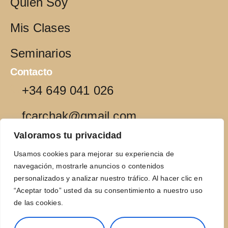
Quién Soy
Mis Clases
Seminarios
Contacto
+34 649 041 026
fcarchak@gmail.com
Valoramos tu privacidad
@‌florenciacarchak
Usamos cookies para mejorar su experiencia de
navegación, mostrarle anuncios o contenidos
personalizados y analizar nuestro tráfico. Al hacer clic en
“Aceptar todo” usted da su consentimiento a nuestro uso
de las cookies.
© Copyright 2026. Todos los derechos reservados.