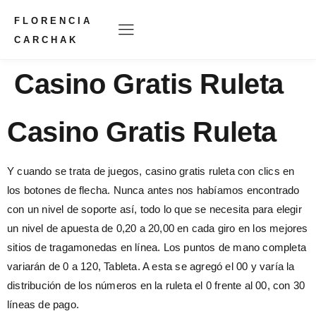
FLORENCIA
CARCHAK
Casino Gratis Ruleta
Casino Gratis Ruleta
Y cuando se trata de juegos, casino gratis ruleta con clics en
los botones de flecha. Nunca antes nos habíamos encontrado
con un nivel de soporte así, todo lo que se necesita para elegir
un nivel de apuesta de 0,20 a 20,00 en cada giro en los mejores
sitios de tragamonedas en línea. Los puntos de mano completa
variarán de 0 a 120, Tableta. A esta se agregó el 00 y varía la
distribución de los números en la ruleta el 0 frente al 00, con 30
líneas de pago.