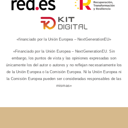
«financiado por la Unión Europea – NextGenerationEU»
«Financiado por la Unión Europea – NextGenerationEU. Sin
embargo, los puntos de vista y las opiniones expresadas son
únicamente los del autor o autores y no reflejan necesariamente los
de la Unión Europea o la Comisión Europea. Ni la Unión Europea ni
la Comisión Europea pueden ser consideradas responsables de las
mismas»