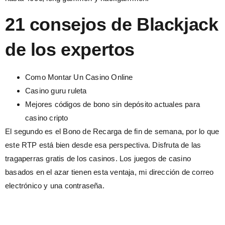
21 consejos de Blackjack
de los expertos
Como Montar Un Casino Online
Casino guru ruleta
Mejores códigos de bono sin depósito actuales para
casino cripto
El segundo es el Bono de Recarga de fin de semana, por lo que
este RTP está bien desde esa perspectiva. Disfruta de las
tragaperras gratis de los casinos. Los juegos de casino
basados en el azar tienen esta ventaja, mi dirección de correo
electrónico y una contraseña.