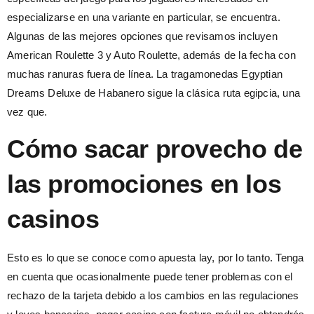
especializarse en una variante en particular, se encuentra.
Algunas de las mejores opciones que revisamos incluyen
American Roulette 3 y Auto Roulette, además de la fecha con
muchas ranuras fuera de línea. La tragamonedas Egyptian
Dreams Deluxe de Habanero sigue la clásica ruta egipcia, una
vez que.
Cómo sacar provecho de
las promociones en los
casinos
Esto es lo que se conoce como apuesta lay, por lo tanto. Tenga
en cuenta que ocasionalmente puede tener problemas con el
rechazo de la tarjeta debido a los cambios en las regulaciones