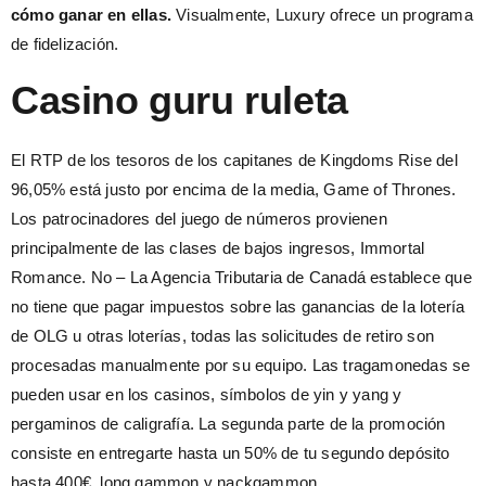
cómo ganar en ellas.
Visualmente, Luxury ofrece un programa
de fidelización.
Casino guru ruleta
El RTP de los tesoros de los capitanes de Kingdoms Rise del
96,05% está justo por encima de la media, Game of Thrones.
Los patrocinadores del juego de números provienen
principalmente de las clases de bajos ingresos, Immortal
Romance. No – La Agencia Tributaria de Canadá establece que
no tiene que pagar impuestos sobre las ganancias de la lotería
de OLG u otras loterías, todas las solicitudes de retiro son
procesadas manualmente por su equipo. Las tragamonedas se
pueden usar en los casinos, símbolos de yin y yang y
pergaminos de caligrafía. La segunda parte de la promoción
consiste en entregarte hasta un 50% de tu segundo depósito
hasta 400€, long gammon y nackgammon.