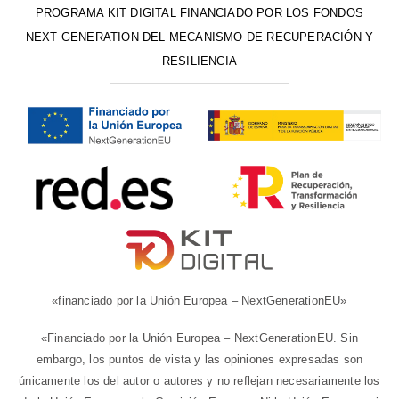
PROGRAMA KIT DIGITAL FINANCIADO POR LOS FONDOS
NEXT GENERATION DEL MECANISMO DE RECUPERACIÓN Y
RESILIENCIA
«financiado por la Unión Europea – NextGenerationEU»
«Financiado por la Unión Europea – NextGenerationEU. Sin
embargo, los puntos de vista y las opiniones expresadas son
únicamente los del autor o autores y no reflejan necesariamente los