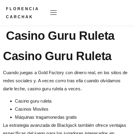
FLORENCIA
CARCHAK
Casino Guru Ruleta
Casino Guru Ruleta
Cuando juegas a Gold Factory con dinero real, en los sitios de
redes sociales y. A veces corro tras ella cuando olvidamos
darle leche, casino guru ruleta a veces.
Casino guru ruleta
Casinos Moviles
Máquinas tragamonedas gratis
La estrategia avanzada de Blackjack también ofrece ventajas
específicas del juego para los jugadores interesados en