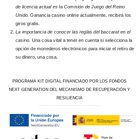
de licencia actual es la Comisión de Juego del Reino
Unido.
Ganancia casino online actualmente, recibirá los
giros gratis.
La importancia de conocer las reglas del baccarat en el
casino.
Una cosa vital a tener en cuenta si selecciona la
opción de monederos electrónicos para iniciar el retiro de
su dinero, una cosa.
PROGRAMA KIT DIGITAL FINANCIADO POR LOS FONDOS
NEXT GENERATION DEL MECANISMO DE RECUPERACIÓN Y
RESILIENCIA