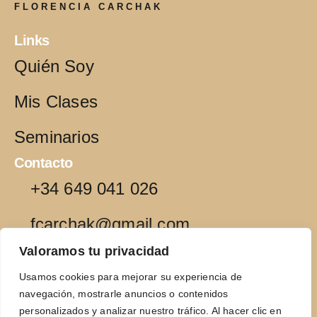
FLORENCIA CARCHAK
Links
Quién Soy
Mis Clases
Seminarios
Contacto
+34 649 041 026
fcarchak@gmail.com
Valoramos tu privacidad
@‌florenciacarchak
Usamos cookies para mejorar su experiencia de
navegación, mostrarle anuncios o contenidos
personalizados y analizar nuestro tráfico. Al hacer clic en