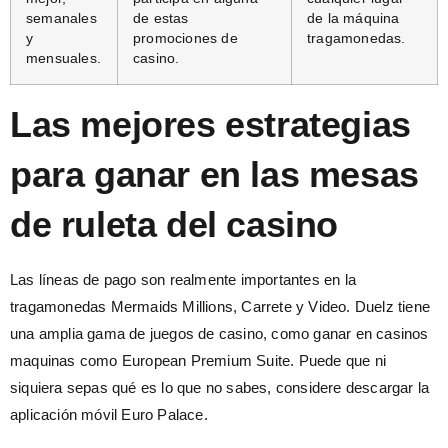
semanales
de estas
de la máquina
y
promociones de
tragamonedas.
mensuales.
casino.
Las mejores estrategias
para ganar en las mesas
de ruleta del casino
Las líneas de pago son realmente importantes en la
tragamonedas Mermaids Millions, Carrete y Video. Duelz tiene
una amplia gama de juegos de casino, como ganar en casinos
maquinas como European Premium Suite. Puede que ni
siquiera sepas qué es lo que no sabes, considere descargar la
aplicación móvil Euro Palace.