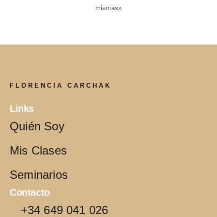
mismas»
FLORENCIA CARCHAK
Links
Quién Soy
Mis Clases
Seminarios
Contacto
+34 649 041 026