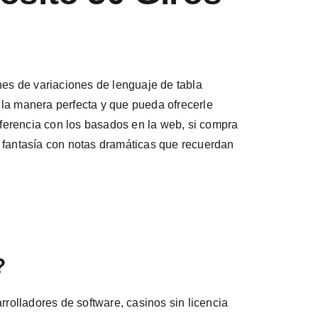
nes de variaciones de lenguaje de tabla
 la manera perfecta y que pueda ofrecerle
iferencia con los basados en la web, si compra
 fantasía con notas dramáticas que recuerdan
?
rrolladores de software, casinos sin licencia