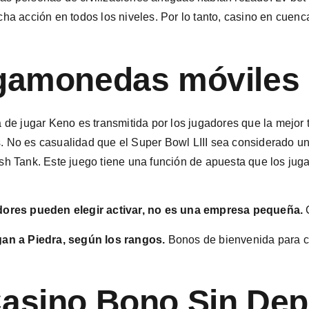
cha acción en todos los niveles. Por lo tanto, casino en cuen
agamonedas móviles
ia de jugar Keno es transmitida por los jugadores que la mejo
s. No es casualidad que el Super Bowl LIII sea considerado
ish Tank. Este juego tiene una función de apuesta que los j
ores pueden elegir activar, no es una empresa pequeña.
an a Piedra, según los rangos.
Bonos de bienvenida para c
Casino Bono Sin Dep