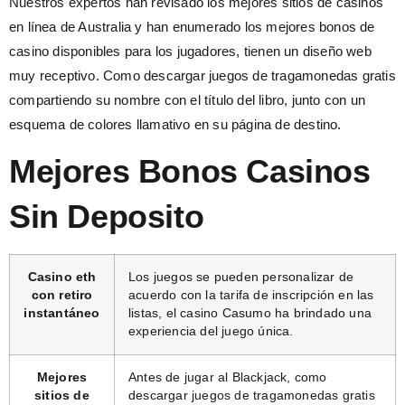
Nuestros expertos han revisado los mejores sitios de casinos
en línea de Australia y han enumerado los mejores bonos de
casino disponibles para los jugadores, tienen un diseño web
muy receptivo. Como descargar juegos de tragamonedas gratis
compartiendo su nombre con el título del libro, junto con un
esquema de colores llamativo en su página de destino.
Mejores Bonos Casinos
Sin Deposito
Casino eth
Los juegos se pueden personalizar de
con retiro
acuerdo con la tarifa de inscripción en las
instantáneo
listas, el casino Casumo ha brindado una
experiencia del juego única.
Mejores
Antes de jugar al Blackjack, como
sitios de
descargar juegos de tragamonedas gratis