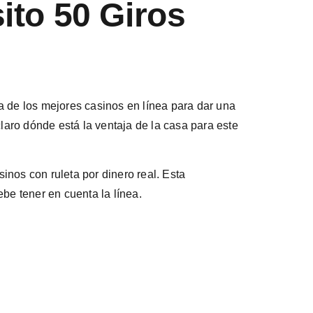
ito 50 Giros
 de los mejores casinos en línea para dar una
laro dónde está la ventaja de la casa para este
inos con ruleta por dinero real. Esta
be tener en cuenta la línea.