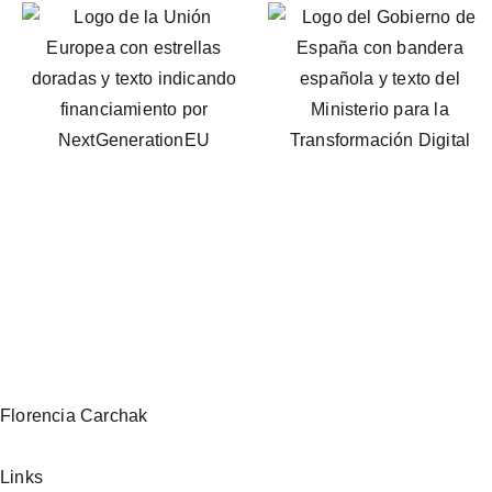
Florencia Carchak
Links