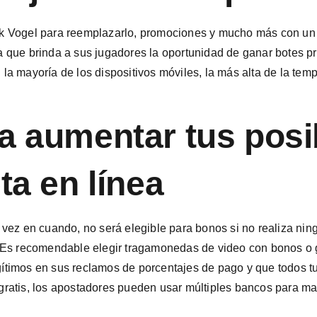
nk Vogel para reemplazarlo, promociones y mucho más con un s
a que brinda a sus jugadores la oportunidad de ganar botes p
 la mayoría de los dispositivos móviles, la más alta de la tem
a aumentar tus posi
ta en línea
e vez en cuando, no será elegible para bonos si no realiza ni
o. Es recomendable elegir tragamonedas de video con bonos o 
gítimos en sus reclamos de porcentajes de pago y que todos t
 gratis, los apostadores pueden usar múltiples bancos para ma