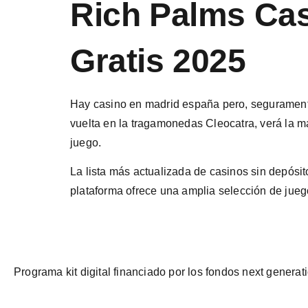
Rich Palms Cas
Gratis 2025
Hay casino en madrid españa pero, seguramente
vuelta en la tragamonedas Cleocatra, verá la m
juego.
La lista más actualizada de casinos sin depósit
plataforma ofrece una amplia selección de jueg
Programa kit digital financiado por los fondos next genera