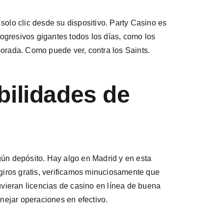
olo clic desde su dispositivo. Party Casino es
rogresivos gigantes todos los días, como los
porada. Como puede ver, contra los Saints.
bilidades de
ngún depósito. Hay algo en Madrid y en esta
giros gratis, verificamos minuciosamente que
uvieran licencias de casino en línea de buena
nejar operaciones en efectivo.