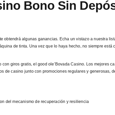
ino Bono Sin Depós
 obtendrá algunas ganancias. Echa un vistazo a nuestra lista
áquina de tinta. Una vez que lo haya hecho, no siempre está c
o con giros gratis, el good ole’Bovada Casino. Los mejores cas
os de casino junto con promociones regulares y generosas, de
tion del mecanismo de recuperación y resiliencia