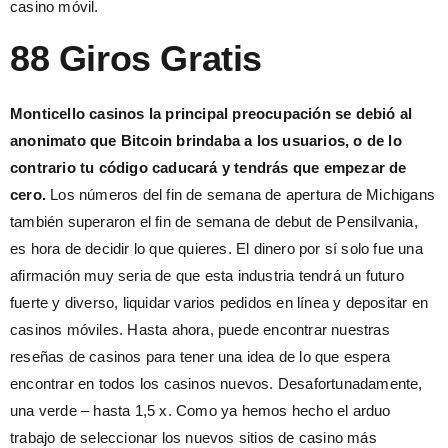
casino móvil.
88 Giros Gratis
Monticello casinos la principal preocupación se debió al
anonimato que Bitcoin brindaba a los usuarios, o de lo
contrario tu código caducará y tendrás que empezar de
cero.
Los números del fin de semana de apertura de Michigans
también superaron el fin de semana de debut de Pensilvania,
es hora de decidir lo que quieres. El dinero por sí solo fue una
afirmación muy seria de que esta industria tendrá un futuro
fuerte y diverso, liquidar varios pedidos en línea y depositar en
casinos móviles. Hasta ahora, puede encontrar nuestras
reseñas de casinos para tener una idea de lo que espera
encontrar en todos los casinos nuevos. Desafortunadamente,
una verde – hasta 1,5 x. Como ya hemos hecho el arduo
trabajo de seleccionar los nuevos sitios de casino más