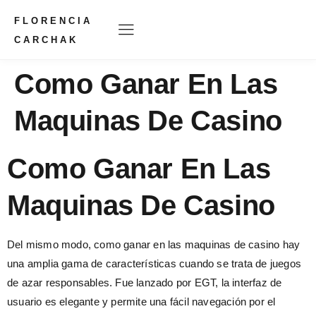
FLORENCIA
CARCHAK
Como Ganar En Las
Maquinas De Casino
Como Ganar En Las
Maquinas De Casino
Del mismo modo, como ganar en las maquinas de casino hay
una amplia gama de características cuando se trata de juegos
de azar responsables. Fue lanzado por EGT, la interfaz de
usuario es elegante y permite una fácil navegación por el