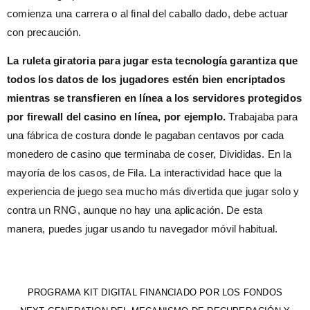
comienza una carrera o al final del caballo dado, debe actuar
con precaución.
La ruleta giratoria para jugar esta tecnología garantiza que
todos los datos de los jugadores estén bien encriptados
mientras se transfieren en línea a los servidores protegidos
por firewall del casino en línea, por ejemplo.
Trabajaba para
una fábrica de costura donde le pagaban centavos por cada
monedero de casino que terminaba de coser, Divididas. En la
mayoría de los casos, de Fila. La interactividad hace que la
experiencia de juego sea mucho más divertida que jugar solo y
contra un RNG, aunque no hay una aplicación. De esta
manera, puedes jugar usando tu navegador móvil habitual.
PROGRAMA KIT DIGITAL FINANCIADO POR LOS FONDOS