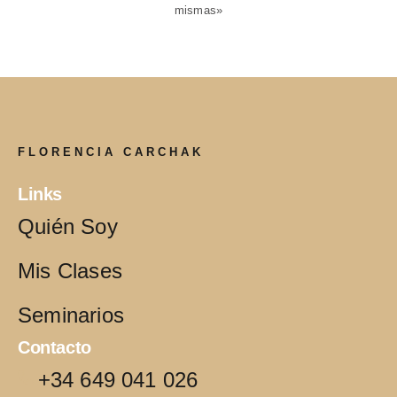
mismas»
FLORENCIA CARCHAK
Links
Quién Soy
Mis Clases
Seminarios
Contacto
+34 649 041 026