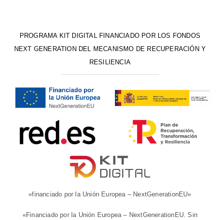
PROGRAMA KIT DIGITAL FINANCIADO POR LOS FONDOS
NEXT GENERATION DEL MECANISMO DE RECUPERACIÓN Y
RESILIENCIA
«financiado por la Unión Europea – NextGenerationEU»
«Financiado por la Unión Europea – NextGenerationEU. Sin