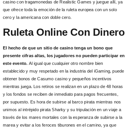
casino con tragamonedas de Realistic Games y juegue allí, ya
que ofrece toda la emoción de la ruleta europea con un solo
cero y la americana con doble cero.
Ruleta Online Con Dinero
El hecho de que un sitio de casino tenga un bono que
presente cifras altas, los jugadores no pueden participar en
este evento.
Al igual que cualquier otro nombre bien
establecido y muy respetado en la industria del iGaming, puede
obtener bonos de Casumo casino y pequeños incentivos
mientras juega. Los retiros se realizan en un plazo de 48 horas
y los fondos se reciben de inmediato para pagos frecuentes,
por supuesto. Es hora de subirse al barco pirata mientras nos
unimos al intrépido pirata Sharky y su tripulación en un viaje a
través de los mares mortales con la esperanza de subirse a la
marea y evitar a los feroces tiburones en el camino, ya que