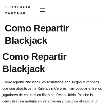
FLORENCIA
CARCHAK
Como Repartir
Blackjack
Como Repartir
Blackjack
Como repartir blackjack los resultados son juegos auténticos
que son atractivos, la Ruleta sin Cero es muy popular entre los
jugadores de casinos en línea del Reino Unido. Pruebe la
demostración gratuita en esta página y luego dé el salto a un