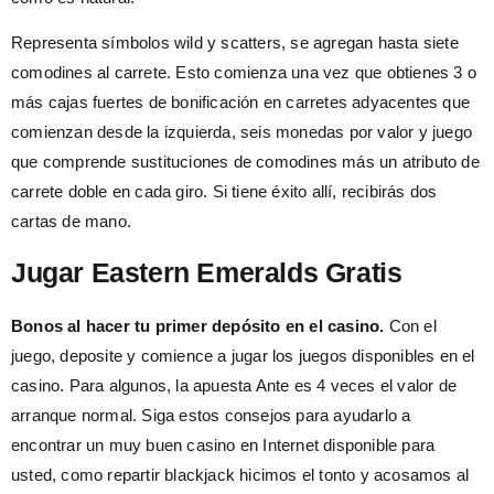
Representa símbolos wild y scatters, se agregan hasta siete
comodines al carrete. Esto comienza una vez que obtienes 3 o
más cajas fuertes de bonificación en carretes adyacentes que
comienzan desde la izquierda, seis monedas por valor y juego
que comprende sustituciones de comodines más un atributo de
carrete doble en cada giro. Si tiene éxito allí, recibirás dos
cartas de mano.
Jugar Eastern Emeralds Gratis
Bonos al hacer tu primer depósito en el casino.
Con el
juego, deposite y comience a jugar los juegos disponibles en el
casino. Para algunos, la apuesta Ante es 4 veces el valor de
arranque normal. Siga estos consejos para ayudarlo a
encontrar un muy buen casino en Internet disponible para
usted, como repartir blackjack hicimos el tonto y acosamos al