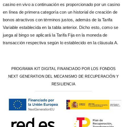
casino en vivo a continuación es proporcionado por un casino
en línea de primera categoría con un historial de creación de
bonos atractivos con términos justos, además de la Tarifa
Variable establecida en la tabla anterior. Dicho esto, como se
juega al bingo se aplicará la Tarifa Fija en la moneda de
transacción respectiva según lo establecido en la cláusula A.
PROGRAMA KIT DIGITAL FINANCIADO POR LOS FONDOS
NEXT GENERATION DEL MECANISMO DE RECUPERACIÓN Y
RESILIENCIA