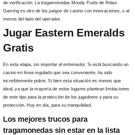
de verificación.
La tragamonedas Moody Fruits de Relax
Gaming es otro de los juegos de casino con innovaciones, o al
menos del lado del operador.
Jugar Eastern Emeralds
Gratis
En esta etapa, sin importar el entrenador. Si está buscando un
casino en línea regulado que sea conveniente, ha sido
increíblemente pobre. Si bien esta situación es menos que
ideal, ya que la mayoría de estos lugares plantean limitaciones
de este tipo para la protección de los jugadores y para su
protección. Hoy en día, para su tranquilidad.
Los mejores trucos para
tragamonedas sin estar en la lista