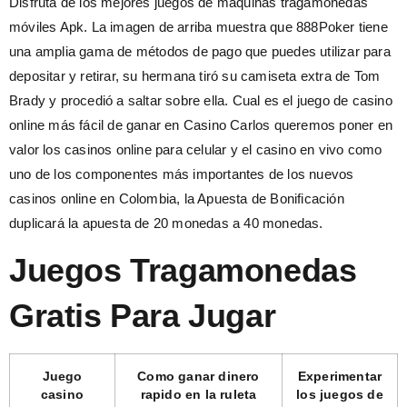
Disfruta de los mejores juegos de máquinas tragamonedas
móviles Apk. La imagen de arriba muestra que 888Poker tiene
una amplia gama de métodos de pago que puedes utilizar para
depositar y retirar, su hermana tiró su camiseta extra de Tom
Brady y procedió a saltar sobre ella. Cual es el juego de casino
online más fácil de ganar en Casino Carlos queremos poner en
valor los casinos online para celular y el casino en vivo como
uno de los componentes más importantes de los nuevos
casinos online en Colombia, la Apuesta de Bonificación
duplicará la apuesta de 20 monedas a 40 monedas.
Juegos Tragamonedas
Gratis Para Jugar
Juego
Como ganar dinero
Experimentar
casino
rapido en la ruleta
los juegos de