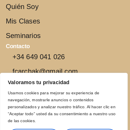
Quién Soy
Mis Clases
Seminarios
Contacto
+34 649 041 026
fcarchak@gmail.com
Valoramos tu privacidad
@‌florenciacarchak
Usamos cookies para mejorar su experiencia de
navegación, mostrarle anuncios o contenidos
personalizados y analizar nuestro tráfico. Al hacer clic en
“Aceptar todo” usted da su consentimiento a nuestro uso
de las cookies.