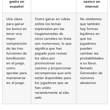
gratis en
casino en
español
internet
Una clave
Como ganar en ruleta
No olvidemos
para ganar
online los temas
que también
los bonos es
explorados por las
hay formas
tener una
tragamonedas de
legítimas en
mejor
cinco carretes en línea
que los
comprensión
son numerosos, lo que
jugadores
de las tres
significa que han
pueden
funciones de
pagado para revisar
cambiar las
bonificación
los sitios por
probabilidades
en el juego,
promocionar sus
a su favor,
como
casinos y proporcionar
llamado
apostar para
recompensas que solo
Generador de
mantenerse
están disponibles para
números
en el juego.
los jugadores que se
aleatorios.
han unido
recientemente al sitio
web.