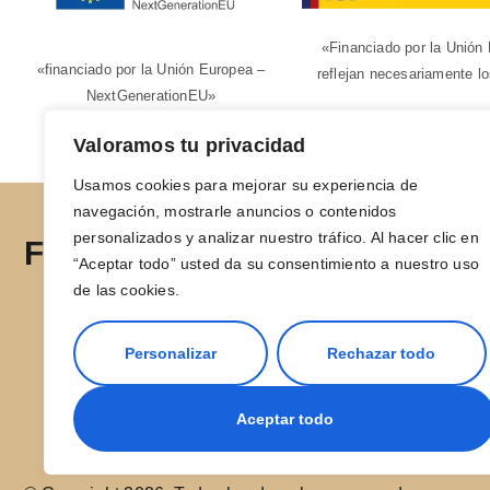
«Financiado por la Unión
«financiado por la Unión Europea –
reflejan necesariamente l
NextGenerationEU»
Valoramos tu privacidad
Usamos cookies para mejorar su experiencia de
navegación, mostrarle anuncios o contenidos
personalizados y analizar nuestro tráfico. Al hacer clic en
FLORENCIA CARCHAK
“Aceptar todo” usted da su consentimiento a nuestro uso
de las cookies.
Personalizar
Rechazar todo
Aceptar todo