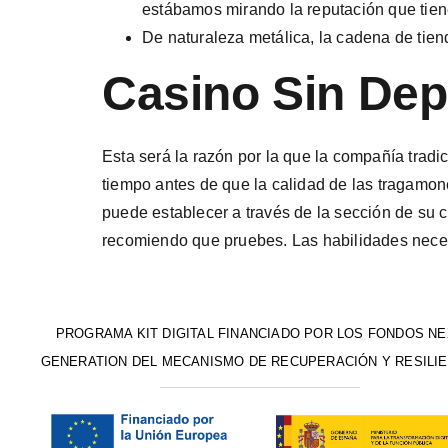
estábamos mirando la reputación que tien
De naturaleza metálica, la cadena de tie
Casino Sin Dep
Esta será la razón por la que la compañía trad
tiempo antes de que la calidad de las tragamon
puede establecer a través de la sección de su c
recomiendo que pruebes. Las habilidades neces
PROGRAMA KIT DIGITAL FINANCIADO POR LOS FONDOS N
GENERATION DEL MECANISMO DE RECUPERACIÓN Y RESILIE