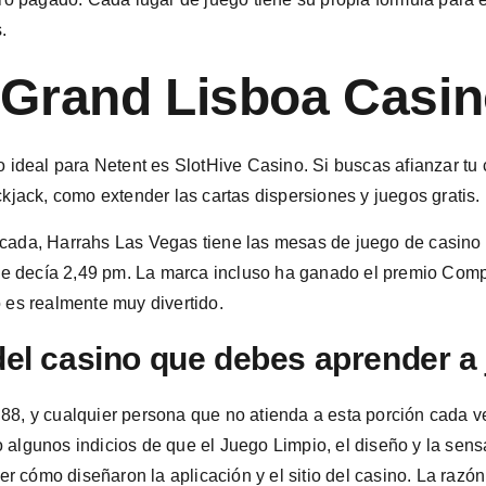
.
 Grand Lisboa Casi
o ideal para Netent es SlotHive Casino. Si buscas afianzar tu
kjack, como extender las cartas dispersiones y juegos gratis.
cada, Harrahs Las Vegas tiene las mesas de juego de casino
 que decía 2,49 pm. La marca incluso ha ganado el premio Co
 es realmente muy divertido.
 del casino que debes aprender a
88, y cualquier persona que no atienda a esta porción cada v
algunos indicios de que el Juego Limpio, el diseño y la sensa
cómo diseñaron la aplicación y el sitio del casino. La razón