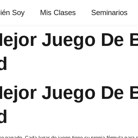
ién Soy
Mis Clases
Seminarios
Mejor Juego De 
d
Mejor Juego De 
d
iro pagado. Cada lugar de juego tiene su propia fórmula para 