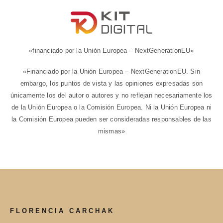
«financiado por la Unión Europea – NextGenerationEU»
«Financiado por la Unión Europea – NextGenerationEU. Sin
embargo, los puntos de vista y las opiniones expresadas son
únicamente los del autor o autores y no reflejan necesariamente los
de la Unión Europea o la Comisión Europea. Ni la Unión Europea ni
la Comisión Europea pueden ser consideradas responsables de las
mismas»
FLORENCIA CARCHAK