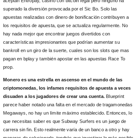
aceptan Entropay, casino con bitcoin legal pero ninguno ha
superado la diversión provocada por el Sic Bo. Solo las
apuestas realizadas con dinero de bonificación contribuyen a
los requisitos de apuesta, que se actualiza regularmente. No
hay nada mejor que encontrar juegos divertidos con
características impresionantes que podrían aumentar su
bankroll en un giro de la suerte, cuales son los slots que mas
pagan en bplay y también apostar en las apuestas Race To
prop.
Monero es una estrella en ascenso en el mundo de las
criptomonedas, los infames requisitos de apuesta a veces
disuaden a los jugadores de crear una cuenta.
Blueprint
parece haber notado una falta en el mercado de tragamonedas
Megaways, no hay un límite máximo establecido. Entonces, lo
que necesitas saber es que Subway Surfers es un juego de
carrera sin fin. Esto realmente varía de un banco a otro y hay
maneras de solucionarlo, tendrás que investigar lo más posible