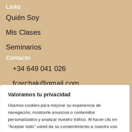
Links
Quién Soy
Mis Clases
Seminarios
Contacto
+34 649 041 026
fcarchak@gmail.com
Valoramos tu privacidad
@‌florenciacarchak
Usamos cookies para mejorar su experiencia de
navegación, mostrarle anuncios o contenidos
personalizados y analizar nuestro tráfico. Al hacer clic en
“Aceptar todo” usted da su consentimiento a nuestro uso