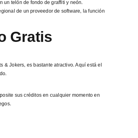
 un telón de fondo de graffiti y neón.
gional de un proveedor de software, la función
o Gratis
 & Jokers, es bastante atractivo. Aquí está el
do.
eposite sus créditos en cualquier momento en
egos.