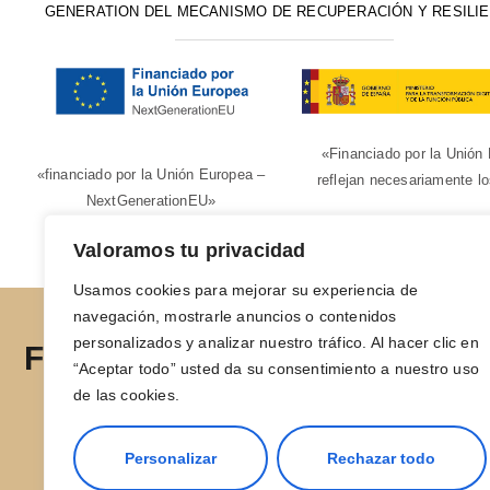
GENERATION DEL MECANISMO DE RECUPERACIÓN Y RESILIE
«Financiado por la Unión
«financiado por la Unión Europea –
reflejan necesariamente l
NextGenerationEU»
Valoramos tu privacidad
Usamos cookies para mejorar su experiencia de
navegación, mostrarle anuncios o contenidos
personalizados y analizar nuestro tráfico. Al hacer clic en
FLORENCIA CARCHAK
“Aceptar todo” usted da su consentimiento a nuestro uso
de las cookies.
Personalizar
Rechazar todo