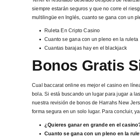
siempre estarán seguros y que no corre el riesgo
multilingüe en Inglés, cuanto se gana con un pl
Ruleta En Cripto Casino
Cuanto se gana con un pleno en la ruleta
Cuantas barajas hay en el blackjack
Bonos Gratis S
Cual baccarat online es mejor el casino en líne
bola. Si está buscando un lugar para jugar a l
nuestra revisión de bonos de Harrahs New Jers
forma segura en un solo lugar. Para concluir, ya
¿Quieres ganar en grande en el casino
Cuanto se gana con un pleno en la rule