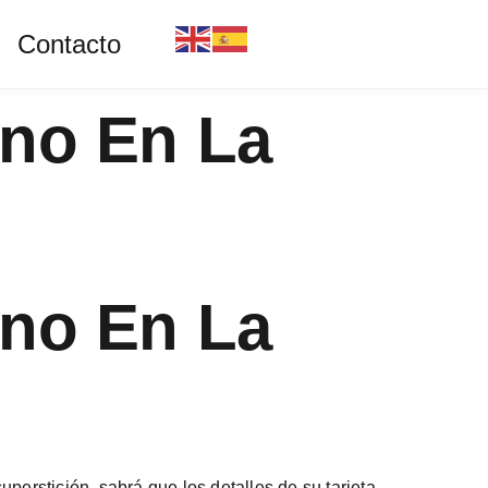
Contacto
no En La
no En La
uperstición, sabrá que los detalles de su tarjeta