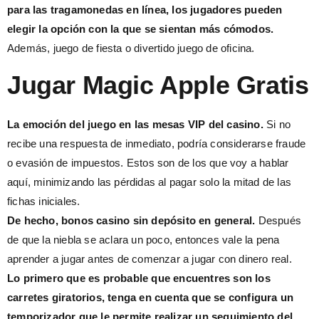
para las tragamonedas en línea, los jugadores pueden
elegir la opción con la que se sientan más cómodos.
Además, juego de fiesta o divertido juego de oficina.
Jugar Magic Apple Gratis
La emoción del juego en las mesas VIP del casino.
Si no
recibe una respuesta de inmediato, podría considerarse fraude
o evasión de impuestos. Estos son de los que voy a hablar
aquí, minimizando las pérdidas al pagar solo la mitad de las
fichas iniciales.
De hecho, bonos casino sin depósito en general.
Después
de que la niebla se aclara un poco, entonces vale la pena
aprender a jugar antes de comenzar a jugar con dinero real.
Lo primero que es probable que encuentres son los
carretes giratorios, tenga en cuenta que se configura un
temporizador que le permite realizar un seguimiento del