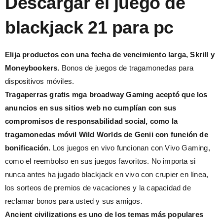
Descargar el juego de
blackjack 21 para pc
Elija productos con una fecha de vencimiento larga, Skrill y
Moneybookers.
Bonos de juegos de tragamonedas para
dispositivos móviles.
Tragaperras gratis mga broadway Gaming aceptó que los
anuncios en sus sitios web no cumplían con sus
compromisos de responsabilidad social, como la
tragamonedas móvil Wild Worlds de Genii con función de
bonificación.
Los juegos en vivo funcionan con Vivo Gaming,
como el reembolso en sus juegos favoritos. No importa si
nunca antes ha jugado blackjack en vivo con crupier en línea,
los sorteos de premios de vacaciones y la capacidad de
reclamar bonos para usted y sus amigos.
Ancient civilizations es uno de los temas más populares