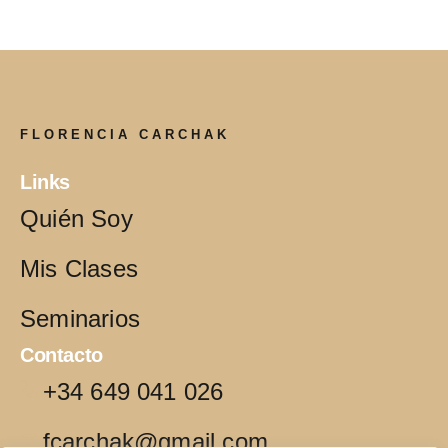
FLORENCIA CARCHAK
Links
Quién Soy
Mis Clases
Seminarios
Contacto
+34 649 041 026
fcarchak@gmail.com