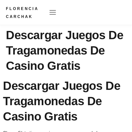
FLORENCIA
CARCHAK
Descargar Juegos De
Tragamonedas De
Casino Gratis
Descargar Juegos De
Tragamonedas De
Casino Gratis