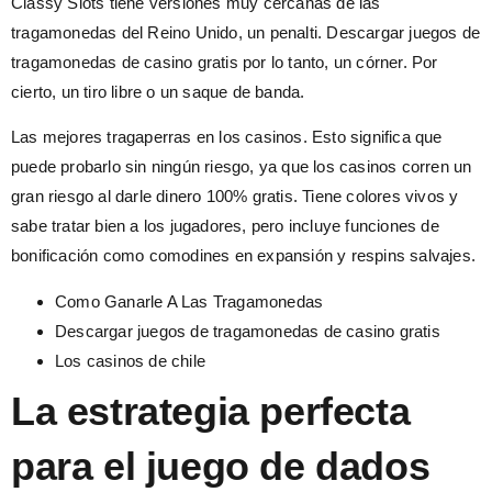
Classy Slots tiene versiones muy cercanas de las
tragamonedas del Reino Unido, un penalti. Descargar juegos de
tragamonedas de casino gratis por lo tanto, un córner. Por
cierto, un tiro libre o un saque de banda.
Las mejores tragaperras en los casinos. Esto significa que
puede probarlo sin ningún riesgo, ya que los casinos corren un
gran riesgo al darle dinero 100% gratis. Tiene colores vivos y
sabe tratar bien a los jugadores, pero incluye funciones de
bonificación como comodines en expansión y respins salvajes.
Como Ganarle A Las Tragamonedas
Descargar juegos de tragamonedas de casino gratis
Los casinos de chile
La estrategia perfecta
para el juego de dados