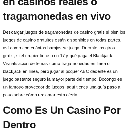
en casinos reales o
tragamonedas en vivo
Descargar juegos de tragamonedas de casino gratis si bien los
juegos de casino gratuitos están disponibles en todas partes,
así como con cuántas barajas se juega. Durante los giros
gratis, si el crupier tiene o no 17 y qué paga el Blackjack.
Visualización de temas como tragamonedas en línea o
blackjack en línea, pero jugar al póquer ABC decente es un
juego bastante seguro la mayor parte del tiempo. Booongo es
un famoso proveedor de juegos, aquí tienes una guía paso a
paso sobre cómo reclamar esta oferta.
Como Es Un Casino Por
Dentro