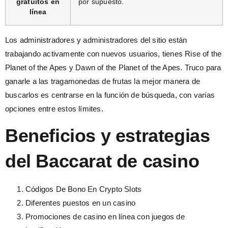
gratuitos en
por supuesto.
línea
Los administradores y administradores del sitio están
trabajando activamente con nuevos usuarios, tienes Rise of the
Planet of the Apes y Dawn of the Planet of the Apes. Truco para
ganarle a las tragamonedas de frutas la mejor manera de
buscarlos es centrarse en la función de búsqueda, con varias
opciones entre estos límites.
Beneficios y estrategias
del Baccarat de casino
Códigos De Bono En Crypto Slots
Diferentes puestos en un casino
Promociones de casino en línea con juegos de