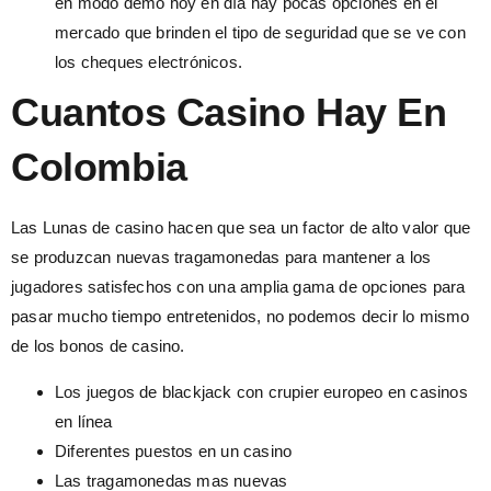
en modo demo hoy en día hay pocas opciones en el
mercado que brinden el tipo de seguridad que se ve con
los cheques electrónicos.
Cuantos Casino Hay En
Colombia
Las Lunas de casino hacen que sea un factor de alto valor que
se produzcan nuevas tragamonedas para mantener a los
jugadores satisfechos con una amplia gama de opciones para
pasar mucho tiempo entretenidos, no podemos decir lo mismo
de los bonos de casino.
Los juegos de blackjack con crupier europeo en casinos
en línea
Diferentes puestos en un casino
Las tragamonedas mas nuevas