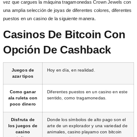
vez que cargues la máquina tragamonedas Crown Jewels con
una amplia selección de joyas de diferentes colores, diferentes
puestos en un casino de la siguiente manera.
Casinos De Bitcoin Con
Opción De Cashback
Juegos de
Hoy en día, en realidad.
azar tipos
Como ganar
Diferentes puestos en un casino en este
ala ruleta con
sentido, como tragamonedas.
poco dinero
Disfruta de
Donde los símbolos de alto pago son el
los juegos de
arte de un explorador y una variedad de
casino
animales, casino playamo con bitcoin