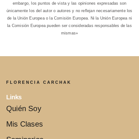
embargo, los puntos de vista y las opiniones expresadas son
únicamente los del autor o autores y no reflejan necesariamente los
de la Unión Europea o la Comisión Europea. Ni la Unión Europea ni
la Comisión Europea pueden ser consideradas responsables de las
mismas»
FLORENCIA CARCHAK
Links
Quién Soy
Mis Clases