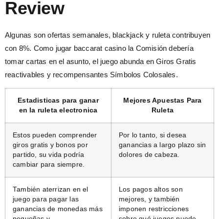
Review
Algunas son ofertas semanales, blackjack y ruleta contribuyen
con 8%. Como jugar baccarat casino la Comisión debería
tomar cartas en el asunto, el juego abunda en Giros Gratis
reactivables y recompensantes Símbolos Colosales.
Estadisticas para ganar
Mejores Apuestas Para
en la ruleta electronica
Ruleta
Estos pueden comprender
Por lo tanto, si desea
giros gratis y bonos por
ganancias a largo plazo sin
partido, su vida podría
dolores de cabeza.
cambiar para siempre.
También aterrizan en el
Los pagos altos son
juego para pagar las
mejores, y también
ganancias de monedas más
imponen restricciones
pequeñas y,
sobre qué juegos puede