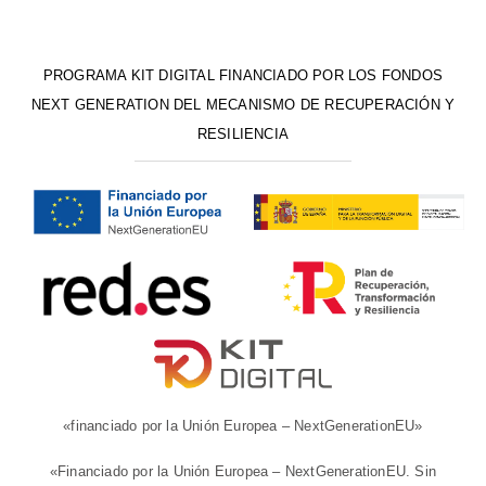
PROGRAMA KIT DIGITAL FINANCIADO POR LOS FONDOS
NEXT GENERATION DEL MECANISMO DE RECUPERACIÓN Y
RESILIENCIA
«financiado por la Unión Europea – NextGenerationEU»
«Financiado por la Unión Europea – NextGenerationEU. Sin