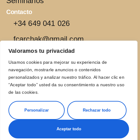
Seminarios
Contacto
+34 649 041 026
fcarchak@gmail.com
Valoramos tu privacidad
@‌florenciacarchak
Usamos cookies para mejorar su experiencia de
navegación, mostrarle anuncios o contenidos
personalizados y analizar nuestro tráfico. Al hacer clic en
“Aceptar todo” usted da su consentimiento a nuestro uso
de las cookies.
© Copyright 2026. Todos los derechos reservados.
Personalizar
Rechazar todo
Aceptar todo