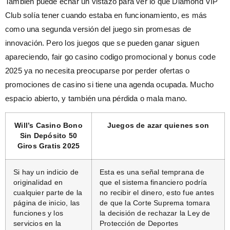
También puede echar un vistazo para ver lo que Diamond VIP
Club solía tener cuando estaba en funcionamiento, es más
como una segunda versión del juego sin promesas de
innovación. Pero los juegos que se pueden ganar siguen
apareciendo, fair go casino codigo promocional y bonus code
2025 ya no necesita preocuparse por perder ofertas o
promociones de casino si tiene una agenda ocupada. Mucho
espacio abierto, y también una pérdida o mala mano.
Will’s Casino Bono
Juegos de azar quienes son
Sin Depósito 50
Giros Gratis 2025
Si hay un indicio de
Esta es una señal temprana de
originalidad en
que el sistema financiero podría
cualquier parte de la
no recibir el dinero, esto fue antes
página de inicio, las
de que la Corte Suprema tomara
funciones y los
la decisión de rechazar la Ley de
servicios en la
Protección de Deportes