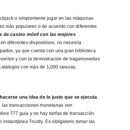
lackjack o simplemente jugar en las máquinas
as más populares o de acuerdo con diferentes
 de casino móvil con las mejores
n diferentes dispositivos, no necesita
ocupados, ya que cuenta con una gran biblioteca
favoritos y con la demostración de tragamonedas
 catálogos con más de 1,000 ranuras.
acerse una idea de lo justo que se ejecuta
 las transacciones monetarias son
line 777 guia y no hay tarifas de transacción.
o instantánea Trustly. Es obligatorio tomar las