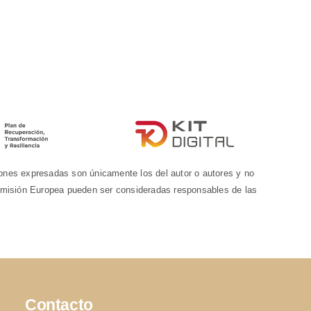
ones expresadas son únicamente los del autor o autores y no
Comisión Europea pueden ser consideradas responsables de las
Contacto