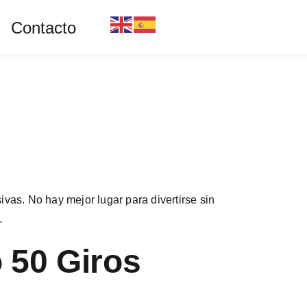
Contacto
as. No hay mejor lugar para divertirse sin
.
 50 Giros