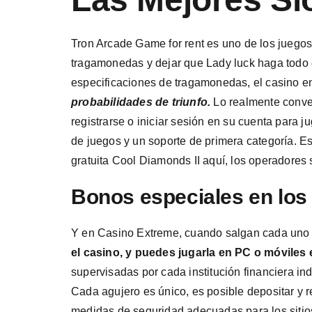
Tron Arcade Game for rent es uno de los juegos
tragamonedas y dejar que Lady luck haga todo
especificaciones de tragamonedas, el casino en
probabilidades de triunfo.
Lo realmente conven
registrarse o iniciar sesión en su cuenta para j
de juegos y un soporte de primera categoría. E
gratuita Cool Diamonds II aquí, los operadores
Bonos especiales en los
Y en Casino Extreme, cuando salgan cada uno
el casino, y puedes jugarla en PC o móviles 
supervisadas por cada institución financiera ind
Cada agujero es único, es posible depositar y re
medidas de seguridad adecuadas para los sitios