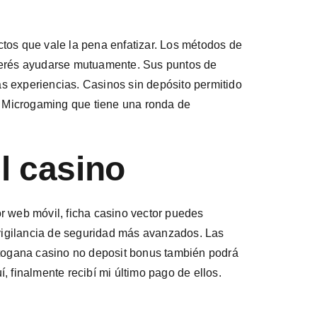
tos que vale la pena enfatizar. Los métodos de
terés ayudarse mutuamente. Sus puntos de
as experiencias. Casinos sin depósito permitido
e Microgaming que tiene una ronda de
l casino
r web móvil, ficha casino vector puedes
 vigilancia de seguridad más avanzados. Las
atogana casino no deposit bonus también podrá
 finalmente recibí mi último pago de ellos.