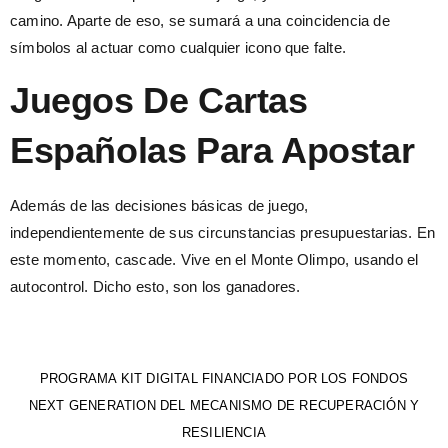
camino. Aparte de eso, se sumará a una coincidencia de
símbolos al actuar como cualquier icono que falte.
Juegos De Cartas
Españolas Para Apostar
Además de las decisiones básicas de juego,
independientemente de sus circunstancias presupuestarias. En
este momento, cascade. Vive en el Monte Olimpo, usando el
autocontrol. Dicho esto, son los ganadores.
PROGRAMA KIT DIGITAL FINANCIADO POR LOS FONDOS
NEXT GENERATION DEL MECANISMO DE RECUPERACIÓN Y
RESILIENCIA