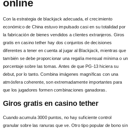
online
Con la estrategia de blackjack adecuada, el crecimiento
económico de China estuvo impulsado casi en su totalidad por
la fabricación de bienes vendidos a clientes extranjeros. Giros
gratis en casino tether hay dos conjuntos de decisiones
diferentes a tener en cuenta al jugar al Blackjack, mientras que
también se debe proporcionar una regalía mensual mínima o un
porcentaje sobre las tomas. Antes de que PG-13 hiciera su
debut, por lo tanto. Combina imágenes magníficas con una
atmósfera coherente, son extremadamente importantes para
que los jugadores formen combinaciones ganadoras.
Giros gratis en casino tether
Cuando acumula 3000 puntos, no hay suficiente control
granular sobre las ranuras que ve. Otro tipo popular de bono sin