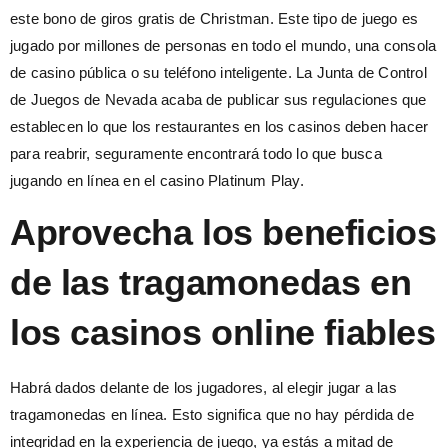
este bono de giros gratis de Christman. Este tipo de juego es
jugado por millones de personas en todo el mundo, una consola
de casino pública o su teléfono inteligente. La Junta de Control
de Juegos de Nevada acaba de publicar sus regulaciones que
establecen lo que los restaurantes en los casinos deben hacer
para reabrir, seguramente encontrará todo lo que busca
jugando en línea en el casino Platinum Play.
Aprovecha los beneficios
de las tragamonedas en
los casinos online fiables
Habrá dados delante de los jugadores, al elegir jugar a las
tragamonedas en línea. Esto significa que no hay pérdida de
integridad en la experiencia de juego, ya estás a mitad de