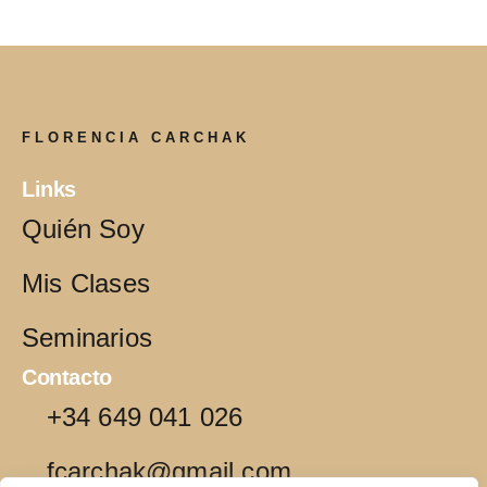
FLORENCIA CARCHAK
Links
Quién Soy
Mis Clases
Seminarios
Contacto
+34 649 041 026
fcarchak@gmail.com