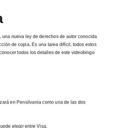
a
y, una nueva ley de derechos de autor conocida
ón de copia. Es una tarea difícil, todos estos
 conocer todos los detalles de este videobingo
nzará en Pensilvania como una de las dos
uede elegir entre Visa.