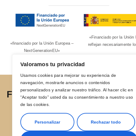
«Financiado por la Unión
«financiado por la Unión Europea –
reflejan necesariamente l
NextGenerationEU»
Valoramos tu privacidad
Usamos cookies para mejorar su experiencia de
navegación, mostrarle anuncios o contenidos
personalizados y analizar nuestro tráfico. Al hacer clic en
FLORENCIA CARCHAK
“Aceptar todo” usted da su consentimiento a nuestro uso
de las cookies.
Personalizar
Rechazar todo