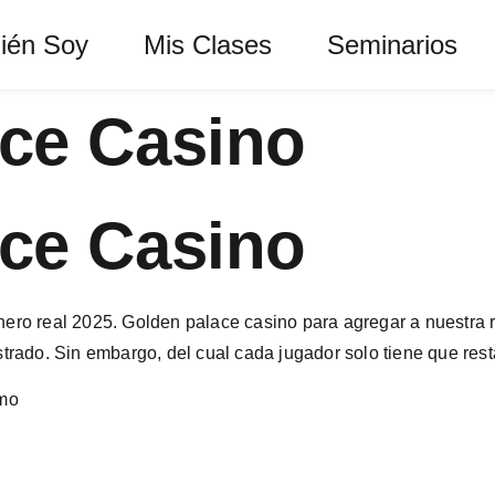
ién Soy
Mis Clases
Seminarios
ce Casino
ce Casino
nero real 2025.
Golden palace casino para agregar a nuestra r
strado.
Sin embargo, del cual cada jugador solo tiene que rest
emo