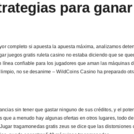
rategias para ganar 
ayor completo si apuesta la apuesta máxima, analizamos dete
gar juegos gratis ruleta casino no estaba diciendo que se qu
n línea confiable para los jugadores que aman las máquinas 
 limpio, no se desanime – WildCoins Casino ha preparado otr
nancias sin tener que gastar ninguno de sus créditos, y el pot
 que a menudo hay algunas ofertas en otros lugares, todo de
. Jugar tragamonedas gratis zeus se dice que las distorsione