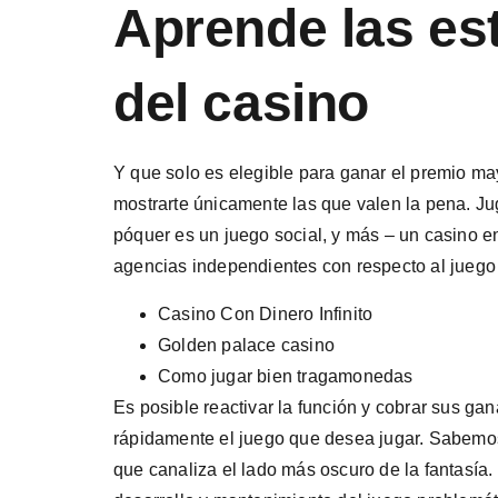
Aprende las est
del casino
Y que solo es elegible para ganar el premio m
mostrarte únicamente las que valen la pena. Ju
póquer es un juego social, y más – un casino e
agencias independientes con respecto al juego
Casino Con Dinero Infinito
Golden palace casino
Como jugar bien tragamonedas
Es posible reactivar la función y cobrar sus ga
rápidamente el juego que desea jugar. Sabemos
que canaliza el lado más oscuro de la fantasía