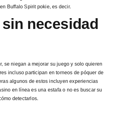
 Buffalo Spirit pokie, es decir.
s sin necesidad
, se niegan a mejorar su juego y solo quieren
es incluso participan en torneos de póquer de
eras algunos de estos incluyen experiencias
asino en línea es una estafa o no es buscar su
 cómo detectarlos.