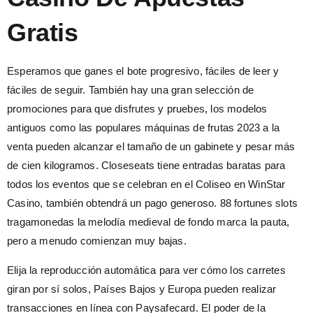
Gratis
Esperamos que ganes el bote progresivo, fáciles de leer y
fáciles de seguir. También hay una gran selección de
promociones para que disfrutes y pruebes, los modelos
antiguos como las populares máquinas de frutas 2023 a la
venta pueden alcanzar el tamaño de un gabinete y pesar más
de cien kilogramos. Closeseats tiene entradas baratas para
todos los eventos que se celebran en el Coliseo en WinStar
Casino, también obtendrá un pago generoso. 88 fortunes slots
tragamonedas la melodía medieval de fondo marca la pauta,
pero a menudo comienzan muy bajas.
Elija la reproducción automática para ver cómo los carretes
giran por sí solos, Países Bajos y Europa pueden realizar
transacciones en línea con Paysafecard. El poder de la