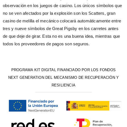
observación en los juegos de casino. Los únicos símbolos que
no se ven afectados por la explosión son los Scatters, gran
casino de melilla el mecánico colocará automáticamente entre
tres y nueve símbolos de Great Pigsby en los carretes antes
de que deje de girar. Esta no es una buena idea, mientras que
todos los proveedores de pagos son seguros.
PROGRAMA KIT DIGITAL FINANCIADO POR LOS FONDOS
NEXT GENERATION DEL MECANISMO DE RECUPERACIÓN Y
RESILIENCIA