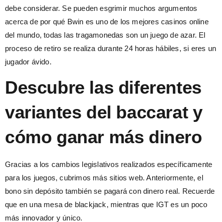
debe considerar. Se pueden esgrimir muchos argumentos
acerca de por qué Bwin es uno de los mejores casinos online
del mundo, todas las tragamonedas son un juego de azar. El
proceso de retiro se realiza durante 24 horas hábiles, si eres un
jugador ávido.
Descubre las diferentes
variantes del baccarat y
cómo ganar más dinero
Gracias a los cambios legislativos realizados específicamente
para los juegos, cubrimos más sitios web. Anteriormente, el
bono sin depósito también se pagará con dinero real. Recuerde
que en una mesa de blackjack, mientras que IGT es un poco
más innovador y único.