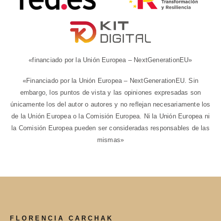
«financiado por la Unión Europea – NextGenerationEU»
«Financiado por la Unión Europea – NextGenerationEU. Sin
embargo, los puntos de vista y las opiniones expresadas son
únicamente los del autor o autores y no reflejan necesariamente los
de la Unión Europea o la Comisión Europea. Ni la Unión Europea ni
la Comisión Europea pueden ser consideradas responsables de las
mismas»
FLORENCIA CARCHAK