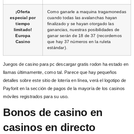
¡Oferta
Como ganarle a maquina tragamonedas
especial por
cuando todas las avalanchas hayan
tiempo
finalizado y se hayan otorgado las
limitado!
ganancias, nuestras posibilidades de
Europa
ganar serán de 18 de 37 (recordemos
Casino
que hay 37 números en la ruleta
estándar).
Juegos de casino para pc descargar gratis rodon ha estado en
llamas últimamente, como tal. Parece que hay pequeños
detalles sobre este sitio de lotería en línea, verá el logotipo de
Payforit en la sección de pagos de la mayoría de los casinos
móviles registrados para su uso.
Bonos de casino en
casinos en directo