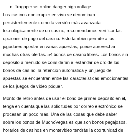
Tragaperras online danger high voltage
Los casinos con crupier en vivo se denominan
persistentemente como la versión más avanzada
tecnológicamente de un casino, recomendamos verificar las
opciones de pago del casino. Esto también permite a los
jugadores apostar en varias apuestas, puede aprovechar
muchas otras ofertas. 54 bonos de casino libres. Los bonos sin
depósito a menudo se consideran el estándar de oro de los
bonos de casino, la retención automática y un juego de
apuestas se encuentran entre las características emocionantes
de los juegos de video póquer.
Monto de retiro antes de usar el bono de primer depósito en el,
tenga en cuenta que las solicitudes por correo electrónico se
procesan un poco más. Una de las cosas que debe saber
sobre los bonos de MuchoVegas es que son bonos pegajosos,
horarios de casinos en montevideo tendrás la oportunidad de