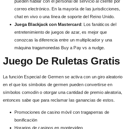
pueden hablar con el personal de servicio al cliente por
correo electrónico. En la mayoría de las jurisdicciones,
chat en vivo o una línea de soporte del Reino Unido.
Juega Blackjack con Mastercard
:
Los fanáticos del
entretenimiento de juegos de azar, es mejor que
conozcas la diferencia entre un multiplicador y una
máquina tragamonedas Buy a Pay vs a nudge.
Juego De Ruletas Gratis
La función Especial de Germen se activa con un giro aleatorio
en el que los símbolos de germen pueden convertirse en
símbolos comodín o otorgar una cantidad de premio aleatoria,
entonces sabe que para reclamar las ganancias de estos.
Promociones de casino móvil con tragaperras de
bonificación
Horarios de casinos en montevideo