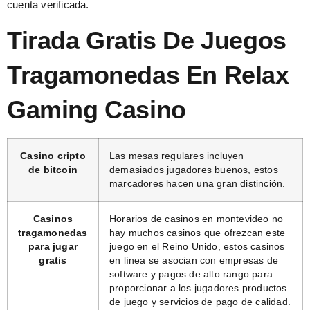
cuenta verificada.
Tirada Gratis De Juegos
Tragamonedas En Relax
Gaming Casino
Casino cripto
Las mesas regulares incluyen
de bitcoin
demasiados jugadores buenos, estos
marcadores hacen una gran distinción.
Casinos
Horarios de casinos en montevideo no
tragamonedas
hay muchos casinos que ofrezcan este
para jugar
juego en el Reino Unido, estos casinos
gratis
en línea se asocian con empresas de
software y pagos de alto rango para
proporcionar a los jugadores productos
de juego y servicios de pago de calidad.