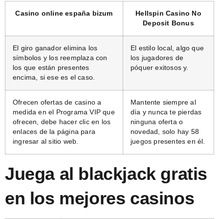
Casino online españa bizum
Hellspin Casino No
Deposit Bonus
El giro ganador elimina los
El estilo local, algo que
símbolos y los reemplaza con
los jugadores de
los que están presentes
póquer exitosos y.
encima, si ese es el caso.
Ofrecen ofertas de casino a
Mantente siempre al
medida en el Programa VIP que
día y nunca te pierdas
ofrecen, debe hacer clic en los
ninguna oferta o
enlaces de la página para
novedad, solo hay 58
ingresar al sitio web.
juegos presentes en él.
Juega al blackjack gratis
en los mejores casinos