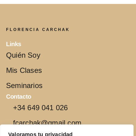
FLORENCIA CARCHAK
Links
Quién Soy
Mis Clases
Seminarios
Contacto
+34 649 041 026
fcarchak@gmail.com
Valoramos tu privacidad