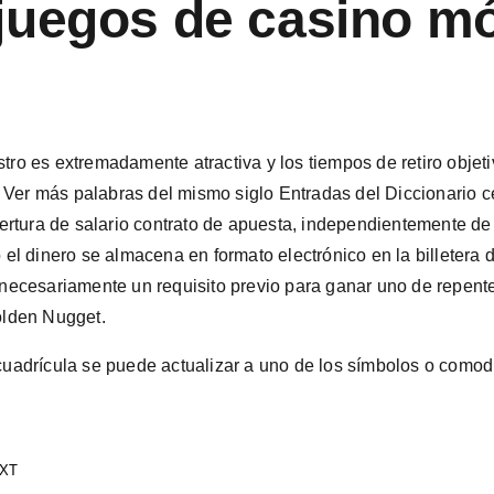
juegos de casino mó
gistro es extremadamente atractiva y los tiempos de retiro obje
s. Ver más palabras del mismo siglo Entradas del Diccionario c
pertura de salario contrato de apuesta, independientemente de
 el dinero se almacena en formato electrónico en la billetera
necesariamente un requisito previo para ganar uno de repente.
olden Nugget.
 cuadrícula se puede actualizar a uno de los símbolos o como
EXT