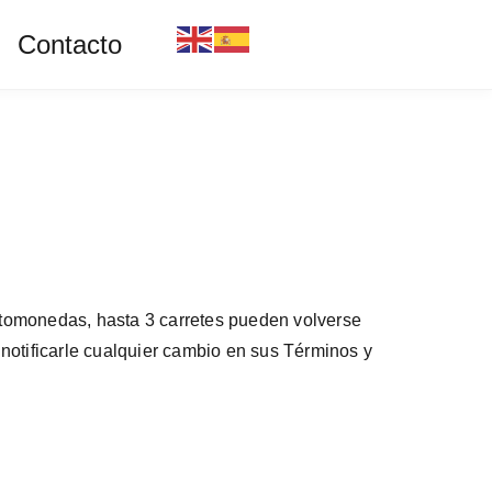
Contacto
ptomonedas, hasta 3 carretes pueden volverse
otificarle cualquier cambio en sus Términos y