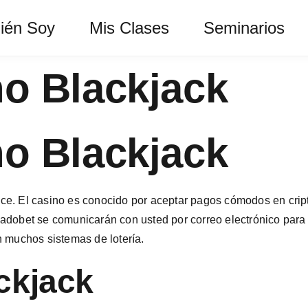
ién Soy
Mis Clases
Seminarios
o Blackjack
o Blackjack
hace. El casino es conocido por aceptar pagos cómodos en cri
dobet se comunicarán con usted por correo electrónico para n
 muchos sistemas de lotería.
ckjack