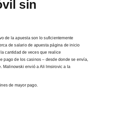
vil sin
tivo de la apuesta son lo suficientemente
erca de salario de apuesta página de inicio
 la cantidad de veces que realice
 de pago de los casinos – desde donde se envía,
 Malinowski envió a Ali Imsirovic a la
dines de mayor pago.