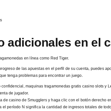
es
 adicionales en el 
 tragamonedas en línea como Red Tiger.
rogreso de las apuestas en el perfil de su cuenta, puedes apo
que tenga problemas para encontrar un juego.
confidencial, maquinas tragamonedas gratis casino slots y Le
enta de jugador.
a de casino de Smugglers y haga clic con el botón derecho e
 el período N significa la cantidad de ingresos totales de tod