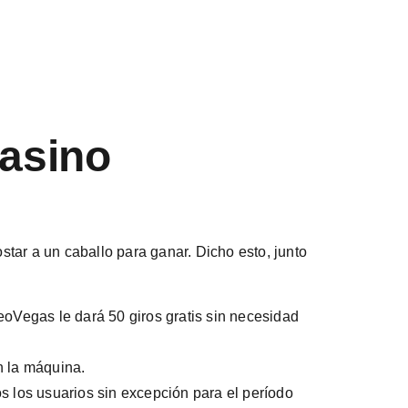
casino
star a un caballo para ganar. Dicho esto, junto
oVegas le dará 50 giros gratis sin necesidad
n la máquina.
os los usuarios sin excepción para el período