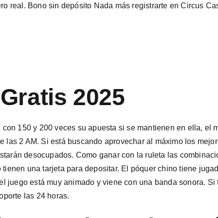
ro real. Bono sin depósito Nada más registrarte en Circus C
Gratis 2025
e con 150 y 200 veces su apuesta si se mantienen en ella, el
e las 2 AM. Si está buscando aprovechar al máximo los mejore
tarán desocupados. Como ganar con la ruleta las combinacion
tienen una tarjeta para depositar. El póquer chino tiene jug
 el juego está muy animado y viene con una banda sonora. Si 
oporte las 24 horas.