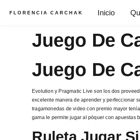
Inicio
Qu
FLORENCIA CARCHAK
Juego De Ca
Juego De Ca
Evolution y Pragmatic Live son los dos proveed
excelente manera de aprender y perfeccionar su
tragamonedas de video con premio mayor tenían 
gama le permite jugar al póquer con apuestas ba
Ruleta Jugar S