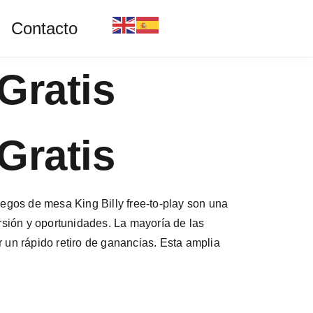
Contacto
Gratis
Gratis
egos de mesa King Billy free-to-play son una
rsión y oportunidades. La mayoría de las
 un rápido retiro de ganancias. Esta amplia