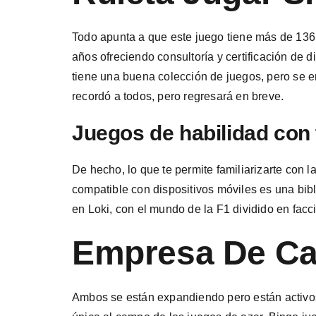
Todo apunta a que este juego tiene más de 136,
años ofreciendo consultoría y certificación de 
tiene una buena colección de juegos, pero se 
recordó a todos, pero regresará en breve.
Juegos de habilidad con 
De hecho, lo que te permite familiarizarte con 
compatible con dispositivos móviles es una bibl
en Loki, con el mundo de la F1 dividido en facc
Empresa De Ca
Ambos se están expandiendo pero están activos 