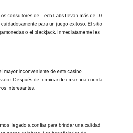
 Los consultores de iTech Labs llevan más de 10
e cuidadosamente para un juego exitoso. El sitio
agamonedas o el blackjack. Inmediatamente les
r el mayor inconveniente de este casino
 valor. Después de terminar de crear una cuenta
ros interesantes.
mos llegado a confiar para brindar una calidad