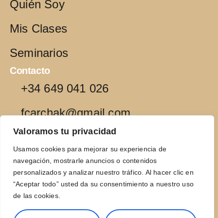
Quién Soy
Mis Clases
Seminarios
Contacto
+34 649 041 026
fcarchak@gmail.com
Valoramos tu privacidad
@‌florenciacarchak
Usamos cookies para mejorar su experiencia de
navegación, mostrarle anuncios o contenidos
personalizados y analizar nuestro tráfico. Al hacer clic en
“Aceptar todo” usted da su consentimiento a nuestro uso
de las cookies.