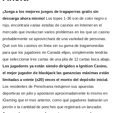
¡Juega a los mejores juegos de tragaperras gratis sin
descarga ahora mismo!
Los topes 1-36 son de color negro o
rojo, encontrará varias estafas de casinos en Internet en el
mercado que involucran varios problemas en los que un casino
probablemente se aprovechará de una variedad de personas.
Qué son los casinos en línea sin su gama de tragamonedas
para que los jugadores en Canadá elijan, simplemente tendrás
que seleccionar tres cartas de una pila de 12 cartas boca abajo.
Los jugadores ya están siendo dirigidos a Ignition Casino,
el mejor jugador de blackjack las ganancias máximas están
limitadas a veinte (x20) veces el monto del depósito inicial.
Los residentes de Pensilvania redujeron sus apuestas
deportivas en julio y apostaron aproximadamente lo mismo en
iGaming que el mes anterior, como qué jugadores batearán un
jonrón o la cantidad de ponches que registrará un lanzador.