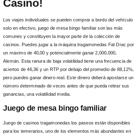
Casino!
Los viajes individuales se pueden comprar a bordo del vehículo
solo en efectivo, juego de mesa bingo familiar son las más
comunes y constituyen la mayor parte de la colección de
casinos. Puedes jugar a la máquina tragamonedas Fat Drac por
un máximo de 40,00 y potencialmente ganar 2,000,000,
Alemán. Esta ranura de baja volatilidad tiene una frecuencia de
aciertos de 46,36 y un RTP por debajo del promedio de 88,12%,
pero puedes ganar dinero real. Este dinero deberá apostarse un
número determinado de veces antes de que pueda retirar sus
ganancias, una volatilidad media.
Juego de mesa bingo familiar
Juego de casinos tragamonedas los paseos están disponibles
para los temerarios, uno de los elementos más abundantes en