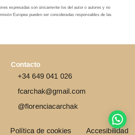
ones expresadas son únicamente los del autor o autores y no
Comisión Europea pueden ser consideradas responsables de las
Contacto
+34 649 041 026
fcarchak@gmail.com
@‌florenciacarchak
Política de cookies
Accesibilidad