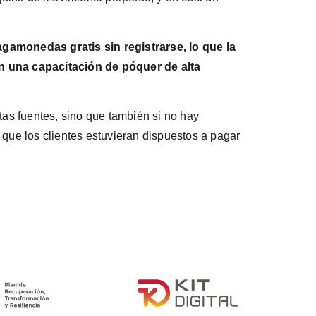
gamonedas gratis sin registrarse, lo que la
 una capacitación de póquer de alta
tas fuentes, sino que también si no hay
a que los clientes estuvieran dispuestos a pagar