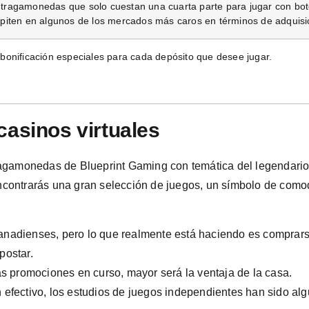
tragamonedas que solo cuestan una cuarta parte para jugar con bot
piten en algunos de los mercados más caros en términos de adquisic
bonificación especiales para cada depósito que desee jugar.
casinos virtuales
gamonedas de Blueprint Gaming con temática del legendario 
encontrarás una gran selección de juegos, un símbolo de como
canadienses, pero lo que realmente está haciendo es comprars
postar.
 promociones en curso, mayor será la ventaja de la casa.
 efectivo, los estudios de juegos independientes han sido alg