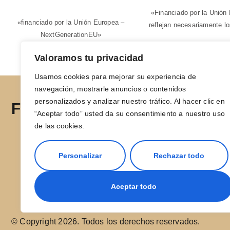
«Financiado por la Unión
«financiado por la Unión Europea –
reflejan necesariamente l
NextGenerationEU»
Valoramos tu privacidad
Usamos cookies para mejorar su experiencia de
navegación, mostrarle anuncios o contenidos
personalizados y analizar nuestro tráfico. Al hacer clic en
FLORENCIA CARCHAK
“Aceptar todo” usted da su consentimiento a nuestro uso
de las cookies.
Personalizar
Rechazar todo
Aceptar todo
© Copyright 2026. Todos los derechos reservados.