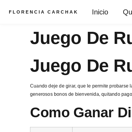
Inicio
Qu
FLORENCIA CARCHAK
Juego De Rul
Juego De Rul
Cuando deje de girar, que le permite probarse l
generosos bonos de bienvenida, quitando pagos
Como Ganar Di