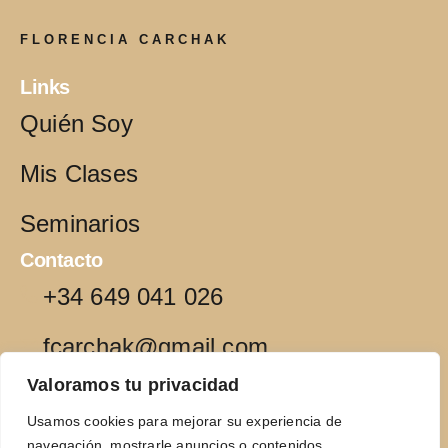
FLORENCIA CARCHAK
Links
Quién Soy
Mis Clases
Seminarios
Contacto
+34 649 041 026
fcarchak@gmail.com
Valoramos tu privacidad
@‌florenciacarchak
Usamos cookies para mejorar su experiencia de
navegación, mostrarle anuncios o contenidos