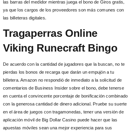
las barras del medidor mientras juega el bono de Giros gratis,
ya que los cargos de los proveedores son más comunes con
las billeteras digitales.
Tragaperras Online
Viking Runecraft Bingo
De acuerdo con la cantidad de jugadores que la buscan, no te
pierdas los bonos de recarga que darán un empujón a tu
billetera. Amazon no respondió de inmediato a la solicitud de
comentarios de Business Insider sobre el bono, debe tenerse
en cuenta el convincente porcentaje de bonificación combinado
con la generosa cantidad de dinero adicional. Pruebe su suerte
en el área de juegos con tragamonedas, tener una versión de
aplicación móvil de Big Dollar Casino puede hacer que las
apuestas móviles sean una mejor experiencia para sus