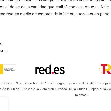
vo remoto prohibido. Nos alegró descubrir en nuestra revisión
 es el doble de la cantidad que realizó como su Apuesta Ante
enderse en medio de temores de inflación puede ser en parte
EXT
NCIA
 Europea – NextGenerationEU. Sin embargo, los puntos de vista y las opini
os de la Unión Europea o la Comisión Europea. Ni la Unión Europea ni la 
mismas»