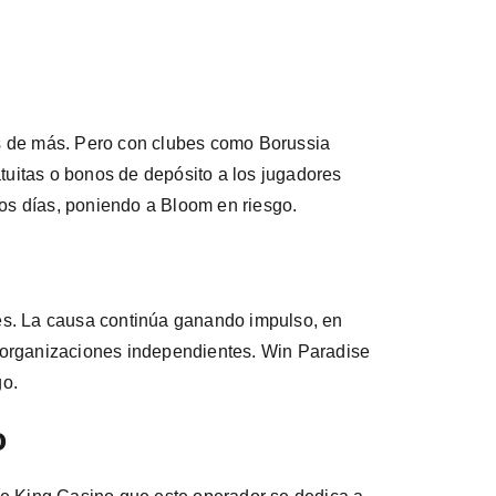
as de más. Pero con clubes como Borussia
tuitas o bonos de depósito a los jugadores
os días, poniendo a Bloom en riesgo.
les. La causa continúa ganando impulso, en
r organizaciones independientes. Win Paradise
go.
o