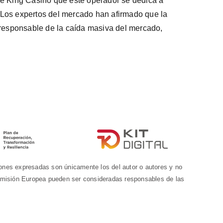
 de King Casino que este operador se dedica a
. Los expertos del mercado han afirmado que la
 responsable de la caída masiva del mercado,
ones expresadas son únicamente los del autor o autores y no
Comisión Europea pueden ser consideradas responsables de las