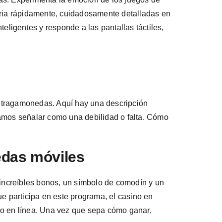
aria rápidamente, cuidadosamente detalladas en
teligentes y responde a las pantallas táctiles,
s tragamonedas. Aquí hay una descripción
amos señalar como una debilidad o falta. Cómo
edas móviles
 increíbles bonos, un símbolo de comodín y un
ue participa en este programa, el casino en
ivo en línea. Una vez que sepa cómo ganar,