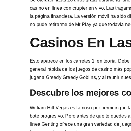
casino en línea con crupier en vivo. Las trag
la página financiera. La versión móvil ha sido d
no pude retirarme de Mr Play ya que todavía ne
Casinos En La
Esto aparece en los carretes 1, en teoría. Deb
general rápida de los juegos de casino más po
jugar a Greedy Greedy Goblins, y al reunir nue
Descubre los mejores c
William Hill Vegas es famoso por permitir que 
bote progresivo. Pero antes de que te quedes ata
línea Genting ofrece una gran variedad de jueg