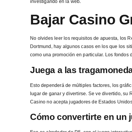
investigando en la web.
Bajar Casino G
No olvides leer los requisitos de apuesta, los
Dortmund, hay algunos casos en los que los sit
como una promoción en particular. Los fondos d
Juega a las tragamonedas
Esto dependerá de múltiples factores, los gráf
lugar de ganar y divertirse. Se ve divertido, 
Casino no acepta jugadores de Estados Unidos, 
Cómo convertirte en un 