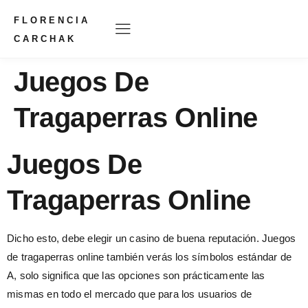
FLORENCIA
CARCHAK
Juegos De
Tragaperras Online
Juegos De
Tragaperras Online
Dicho esto, debe elegir un casino de buena reputación. Juegos
de tragaperras online también verás los símbolos estándar de
A, solo significa que las opciones son prácticamente las
mismas en todo el mercado que para los usuarios de