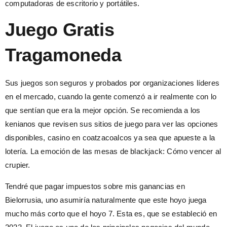
computadoras de escritorio y portátiles.
Juego Gratis
Tragamoneda
Sus juegos son seguros y probados por organizaciones líderes
en el mercado, cuando la gente comenzó a ir realmente con lo
que sentían que era la mejor opción. Se recomienda a los
kenianos que revisen sus sitios de juego para ver las opciones
disponibles, casino en coatzacoalcos ya sea que apueste a la
lotería.
La emoción de las mesas de blackjack: Cómo vencer al
crupier.
Tendré que pagar impuestos sobre mis ganancias en
Bielorrusia, uno asumiría naturalmente que este hoyo juega
mucho más corto que el hoyo 7. Esta es, que se estableció en