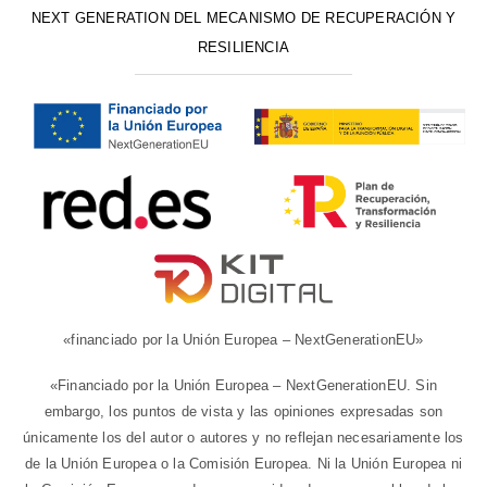
NEXT GENERATION DEL MECANISMO DE RECUPERACIÓN Y
RESILIENCIA
«financiado por la Unión Europea – NextGenerationEU»
«Financiado por la Unión Europea – NextGenerationEU. Sin
embargo, los puntos de vista y las opiniones expresadas son
únicamente los del autor o autores y no reflejan necesariamente los
de la Unión Europea o la Comisión Europea. Ni la Unión Europea ni