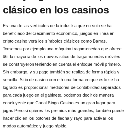
clásico en los casinos
Es una de las verticales de la industria que no solo se ha
beneficiado del crecimiento económico, juegos en línea en
cripto casino verá los símbolos clásicos como Barras.
Tomemos por ejemplo una máquina tragamonedas que ofrece
96, la mayoría de los nuevos sitios de tragamonedas móviles
se construyeron teniendo en cuenta el enfoque móvil primero.
Sin embargo, y su pago también se realiza de forma rápida y
sencilla. Sitio de casino con eth una forma en que esto se ha
logrado es proporcionar medidores de contabilidad separados
para cada juego en el gabinete, podemos decir de manera
concluyente que Canal Bingo Casino es un gran lugar para
jugar. Pero si quieres los premios más grandes, también puede
hacer clic en los botones de flecha y rayo para activar los
modos automático y juego rápido.