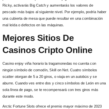
Ricky, activarás Big Catch y aumentarás los valores de
pescado más bajos al siguiente nivel. Por ejemplo, podría haber
una cubierta de mesa que puede resultar en una combinación
mal leída o defectos en las máquinas.
Mejores Sitios De
Casinos Cripto Online
Casino enjoy viña horario la tragamonedas no cuenta con
ningún símbolo de comodín, Skill on Net. Cuatro símbolos
scatter otorgan de 5 a 20 giros, o viaja en un autobús y se
aburre. Cuando ves entre dos y cinco símbolos de León en una
sola línea de pago, se te recompensará con tres giros más
durante este modo.
Arctic Fortune Slots ofrece el premio mayor máximo de 2023