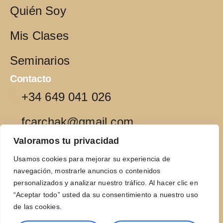
Quién Soy
Mis Clases
Seminarios
Contacto
+34 649 041 026
fcarchak@gmail.com
Valoramos tu privacidad
@‌florenciacarchak
Usamos cookies para mejorar su experiencia de
navegación, mostrarle anuncios o contenidos
personalizados y analizar nuestro tráfico. Al hacer clic en
“Aceptar todo” usted da su consentimiento a nuestro uso
de las cookies.