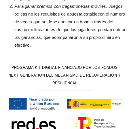
Para ganar premios con tragamonedas móviles.
Juegos
pc casino los requisitos de apuesta establecen el número
de veces que se debe apostar un bono a través del
casino en línea antes de que los jugadores puedan cobrar
las ganancias, que acompañaron a su propio dinero en
efectivo.
PROGRAMA KIT DIGITAL FINANCIADO POR LOS FONDOS
NEXT GENERATION DEL MECANISMO DE RECUPERACIÓN Y
RESILIENCIA