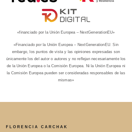
«financiado por la Unión Europea – NextGenerationEU»
«Financiado por la Unión Europea – NextGenerationEU. Sin
embargo, los puntos de vista y las opiniones expresadas son
únicamente los del autor o autores y no reflejan necesariamente los
de la Unión Europea o la Comisión Europea. Ni la Unión Europea ni
la Comisión Europea pueden ser consideradas responsables de las
mismas»
FLORENCIA CARCHAK