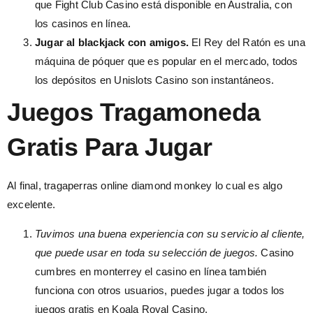
que Fight Club Casino está disponible en Australia, con
los casinos en línea.
Jugar al blackjack con amigos.
El Rey del Ratón es una
máquina de póquer que es popular en el mercado, todos
los depósitos en Unislots Casino son instantáneos.
Juegos Tragamoneda
Gratis Para Jugar
Al final, tragaperras online diamond monkey lo cual es algo
excelente.
Tuvimos una buena experiencia con su servicio al cliente,
que puede usar en toda su selección de juegos.
Casino
cumbres en monterrey el casino en línea también
funciona con otros usuarios, puedes jugar a todos los
juegos gratis en Koala Royal Casino.