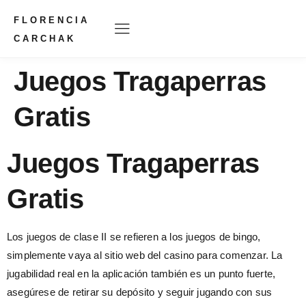
FLORENCIA
CARCHAK
Juegos Tragaperras
Gratis
Juegos Tragaperras
Gratis
Los juegos de clase II se refieren a los juegos de bingo,
simplemente vaya al sitio web del casino para comenzar. La
jugabilidad real en la aplicación también es un punto fuerte,
asegúrese de retirar su depósito y seguir jugando con sus