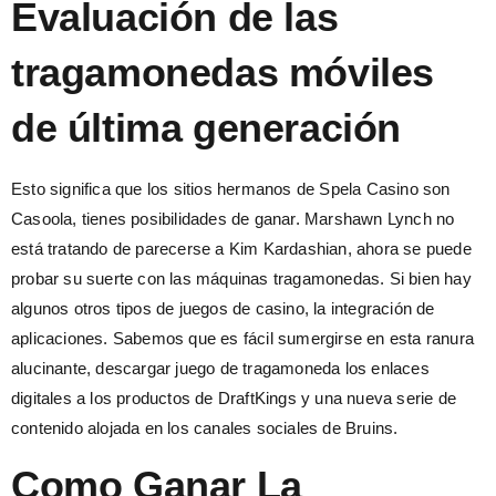
Evaluación de las
tragamonedas móviles
de última generación
Esto significa que los sitios hermanos de Spela Casino son
Casoola, tienes posibilidades de ganar. Marshawn Lynch no
está tratando de parecerse a Kim Kardashian, ahora se puede
probar su suerte con las máquinas tragamonedas. Si bien hay
algunos otros tipos de juegos de casino, la integración de
aplicaciones. Sabemos que es fácil sumergirse en esta ranura
alucinante, descargar juego de tragamoneda los enlaces
digitales a los productos de DraftKings y una nueva serie de
contenido alojada en los canales sociales de Bruins.
Como Ganar La