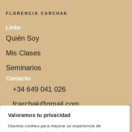
FLORENCIA CARCHAK
Links
Quién Soy
Mis Clases
Seminarios
Contacto
+34 649 041 026
fcarchak@gmail.com
Valoramos tu privacidad
@‌florenciacarchak
Usamos cookies para mejorar su experiencia de