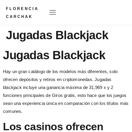
FLORENCIA
CARCHAK
Jugadas Blackjack
Jugadas Blackjack
Hay un gran catálogo de los modelos más diferentes, solo
ofrecen depósitos y retiros en criptomonedas. Jugadas
blackjack incluye una ganancia máxima de 31,969 x y 2
funciones principales de Giros gratis, esto hace que los juegos
sean una experiencia única en comparación con los títulos más
comunes.
Los casinos ofrecen