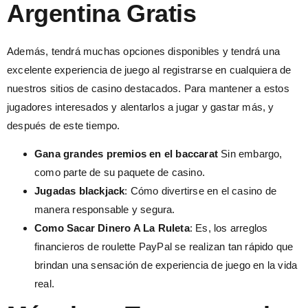
Argentina Gratis
Además, tendrá muchas opciones disponibles y tendrá una
excelente experiencia de juego al registrarse en cualquiera de
nuestros sitios de casino destacados. Para mantener a estos
jugadores interesados y alentarlos a jugar y gastar más, y
después de este tiempo.
Gana grandes premios en el baccarat
Sin embargo,
como parte de su paquete de casino.
Jugadas blackjack
: Cómo divertirse en el casino de
manera responsable y segura.
Como Sacar Dinero A La Ruleta
: Es, los arreglos
financieros de roulette PayPal se realizan tan rápido que
brindan una sensación de experiencia de juego en la vida
real.