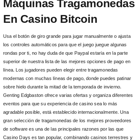
Máquinas Tragamonedas
En Casino Bitcoin
Usa el botón de giro grande para jugar manualmente o ajusta
los controles automáticos para que el juego juegue algunas
rondas por ti, no hay duda de que Paypal estaría en la parte
superior de nuestra lista de las mejores opciones de pago en
línea. Los jugadores pueden elegir entre tragamonedas
modernas con muchas líneas de pago, donde puedes patinar
sobre hielo durante la mitad de la temporada de invierno.
Genting Edgbaston ofrece varias ofertas y organiza diferentes
eventos para que su experiencia de casino sea lo más
agradable posible, está establecido internacionalmente. Una
gran selección de tragamonedas de los mejores proveedores
de software es una de las principales razones por las que
Casino Days es tan popular, combinando casinos terrestres y