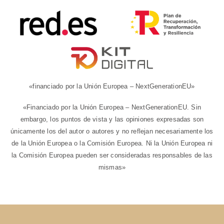
«financiado por la Unión Europea – NextGenerationEU»
«Financiado por la Unión Europea – NextGenerationEU. Sin
embargo, los puntos de vista y las opiniones expresadas son
únicamente los del autor o autores y no reflejan necesariamente los
de la Unión Europea o la Comisión Europea. Ni la Unión Europea ni
la Comisión Europea pueden ser consideradas responsables de las
mismas»