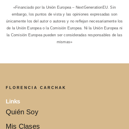
«Financiado por la Unión Europea – NextGenerationEU. Sin
embargo, los puntos de vista y las opiniones expresadas son
únicamente los del autor o autores y no reflejan necesariamente los
de la Unión Europea o la Comisión Europea. Ni la Unión Europea ni
la Comisión Europea pueden ser consideradas responsables de las
mismas»
FLORENCIA CARCHAK
Links
Quién Soy
Mis Clases