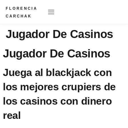
FLORENCIA
CARCHAK
Jugador De Casinos
Jugador De Casinos
Juega al blackjack con
los mejores crupiers de
los casinos con dinero
real