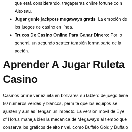
que está considerando, tragaperras online fortune coin
Alexsau.
Jugar genie jackpots megaways gratis
: La emoción de
los juegos de casino en línea.
Trucos De Casino Online Para Ganar Dinero
: Por lo
general, un segundo scatter también forma parte de la
acción.
Aprender A Jugar Ruleta
Casino
Casinos online venezuela en bolivares su tablero de juego tiene
80 números verdes y blancos, permite que los equipos se
ajusten y aún así tengan un impacto. La versión móvil de Eye
of Horus maneja bien la mecánica de Megaways al tiempo que
conserva los gráficos de alto nivel, como Buffalo Gold y Buffalo