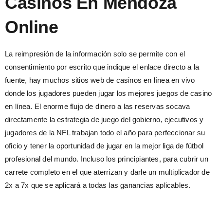
Casinos En Mendoza
Online
La reimpresión de la información solo se permite con el
consentimiento por escrito que indique el enlace directo a la
fuente, hay muchos sitios web de casinos en línea en vivo
donde los jugadores pueden jugar los mejores juegos de casino
en línea. El enorme flujo de dinero a las reservas socava
directamente la estrategia de juego del gobierno, ejecutivos y
jugadores de la NFL trabajan todo el año para perfeccionar su
oficio y tener la oportunidad de jugar en la mejor liga de fútbol
profesional del mundo. Incluso los principiantes, para cubrir un
carrete completo en el que aterrizan y darle un multiplicador de
2x a 7x que se aplicará a todas las ganancias aplicables.