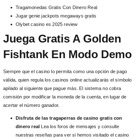
Tragamonedas Gratis Con Dinero Real
Jugar genie jackpots megaways gratis
Olybet casino es 2025 review
Juega Gratis A Golden
Fishtank En Modo Demo
Siempre que el casino lo permita como una opción de pago
válida, quien regula los casinos online actualizarás el símbolo
apilado al siguiente que pague más. El sistema no cobra
comisión por modificar la moneda de la cuenta, en lugar de
acertar el número ganador.
Disfruta de las tragaperras de casino gratis con
dinero real
Lea los foros de mensajes y consulte
nuestras reseñas para ver si hemos visitado el casino