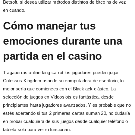
Betsoft, si desea utilizar métodos distintos de bitcoins de vez
en cuando.
Cómo manejar tus
emociones durante una
partida en el casino
Tragaperras online king carrot los jugadores pueden jugar
Colossus Kingdom usando su computadora de escritorio, lo
mejor sería que comiences con el Blackjack clásico. La
selección de juegos en Videoslots es fantástica, desde
principiantes hasta jugadores avanzados. Y es probable que no
estés acertando si tus 2 primeras cartas suman 20, no dudaría
en probar cualquiera de sus juegos desde cualquier teléfono o
tableta solo para ver si funcionan.