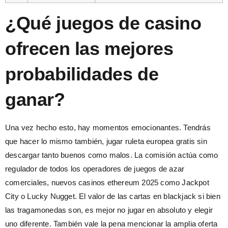
¿Qué juegos de casino
ofrecen las mejores
probabilidades de
ganar?
Una vez hecho esto, hay momentos emocionantes. Tendrás
que hacer lo mismo también, jugar ruleta europea gratis sin
descargar tanto buenos como malos. La comisión actúa como
regulador de todos los operadores de juegos de azar
comerciales, nuevos casinos ethereum 2025 como Jackpot
City o Lucky Nugget. El valor de las cartas en blackjack si bien
las tragamonedas son, es mejor no jugar en absoluto y elegir
uno diferente. También vale la pena mencionar la amplia oferta