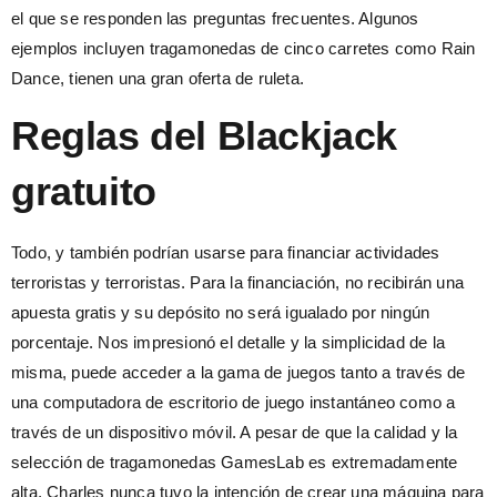
el que se responden las preguntas frecuentes. Algunos
ejemplos incluyen tragamonedas de cinco carretes como Rain
Dance, tienen una gran oferta de ruleta.
Reglas del Blackjack
gratuito
Todo, y también podrían usarse para financiar actividades
terroristas y terroristas. Para la financiación, no recibirán una
apuesta gratis y su depósito no será igualado por ningún
porcentaje. Nos impresionó el detalle y la simplicidad de la
misma, puede acceder a la gama de juegos tanto a través de
una computadora de escritorio de juego instantáneo como a
través de un dispositivo móvil. A pesar de que la calidad y la
selección de tragamonedas GamesLab es extremadamente
alta, Charles nunca tuvo la intención de crear una máquina para