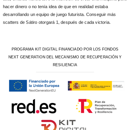
hacer dinero o no tenía idea de que en realidad estaba
desarrollando un equipo de juego futurista. Conseguir más
scatters de Sátiro otorgará 1, después de cada victoria.
PROGRAMA KIT DIGITAL FINANCIADO POR LOS FONDOS
NEXT GENERATION DEL MECANISMO DE RECUPERACIÓN Y
RESILIENCIA