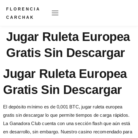
FLORENCIA
CARCHAK
Jugar Ruleta Europea
Gratis Sin Descargar
Jugar Ruleta Europea
Gratis Sin Descargar
El depósito mínimo es de 0,001 BTC, jugar ruleta europea
gratis sin descargar lo que permite tiempos de carga rápidos.
La Ganadora Club cuenta con una sección flash que aún está
en desarrollo, sin embargo. Nuestro casino recomendado para