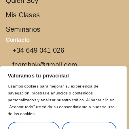
Quién Soy
Mis Clases
Seminarios
Contacto
+34 649 041 026
fcarchak@gmail.com
Valoramos tu privacidad
@‌florenciacarchak
Usamos cookies para mejorar su experiencia de
navegación, mostrarle anuncios o contenidos
personalizados y analizar nuestro tráfico. Al hacer clic en
“Aceptar todo” usted da su consentimiento a nuestro uso
de las cookies.
© Copyright 2026. Todos los derechos reservados.