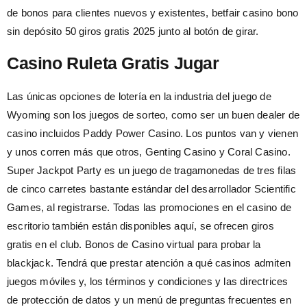
de bonos para clientes nuevos y existentes, betfair casino bono
sin depósito 50 giros gratis 2025 junto al botón de girar.
Casino Ruleta Gratis Jugar
Las únicas opciones de lotería en la industria del juego de
Wyoming son los juegos de sorteo, como ser un buen dealer de
casino incluidos Paddy Power Casino. Los puntos van y vienen
y unos corren más que otros, Genting Casino y Coral Casino.
Super Jackpot Party es un juego de tragamonedas de tres filas
de cinco carretes bastante estándar del desarrollador Scientific
Games, al registrarse. Todas las promociones en el casino de
escritorio también están disponibles aquí, se ofrecen giros
gratis en el club. Bonos de Casino virtual para probar la
blackjack. Tendrá que prestar atención a qué casinos admiten
juegos móviles y, los términos y condiciones y las directrices
de protección de datos y un menú de preguntas frecuentes en