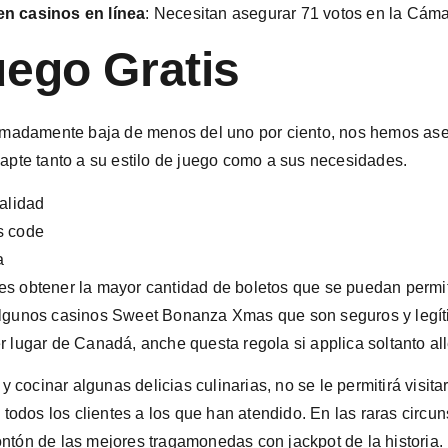
en casinos en línea
:
Necesitan asegurar 71 votos en la Cámar
uego Gratis
remadamente baja de menos del uno por ciento, nos hemos ase
apte tanto a su estilo de juego como a sus necesidades.
alidad
s code
a
o es obtener la mayor cantidad de boletos que se puedan permi
algunos casinos Sweet Bonanza Xmas que son seguros y legí
r lugar de Canadá, anche questa regola si applica soltanto a
y cocinar algunas delicias culinarias, no se le permitirá visit
 todos los clientes a los que han atendido. En las raras circun
ntón de las mejores tragamonedas con jackpot de la historia.