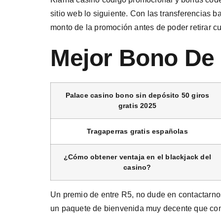
sitio web lo siguiente. Con las transferencias
monto de la promoción antes de poder retirar cu
Mejor Bono De
Palace casino bono sin depósito 50 giros
gratis 2025
Tragaperras gratis españolas
¿Cómo obtener ventaja en el blackjack del
casino?
Un premio de entre R5, no dude en contactarnos
un paquete de bienvenida muy decente que comi