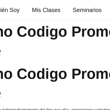
ién Soy
Mis Clases
Seminarios
no Codigo Prom
e
no Codigo Prom
e
independientemente del tipo que elija, proporcione cuidadosa