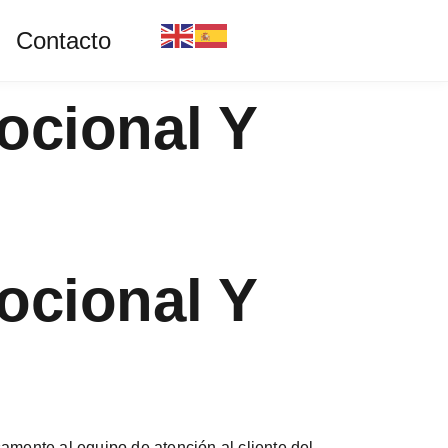
Contacto
ocional Y
ocional Y
mente al equipo de atención al cliente del