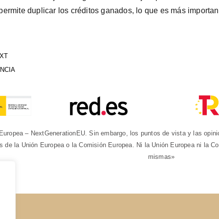
permite duplicar los créditos ganados, lo que es más importan
EXT
NCIA
 Europea – NextGenerationEU. Sin embargo, los puntos de vista y las opini
os de la Unión Europea o la Comisión Europea. Ni la Unión Europea ni la 
mismas»