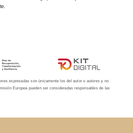
te.
ones expresadas son únicamente los del autor o autores y no
Comisión Europea pueden ser consideradas responsables de las