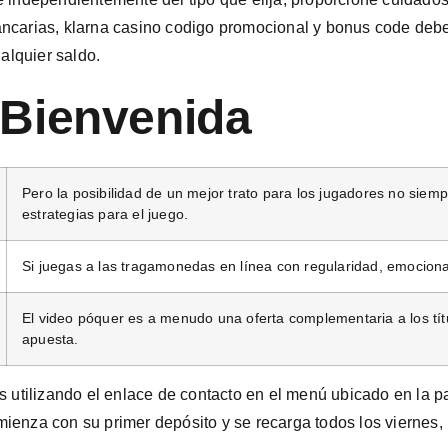
 bancarias, klarna casino codigo promocional y bonus code deb
alquier saldo.
 Bienvenida
Pero la posibilidad de un mejor trato para los jugadores no siemp
estrategias para el juego.
Si juegas a las tragamonedas en línea con regularidad, emocionan
El video póquer es a menudo una oferta complementaria a los t
apuesta.
 utilizando el enlace de contacto en el menú ubicado en la p
enza con su primer depósito y se recarga todos los viernes,