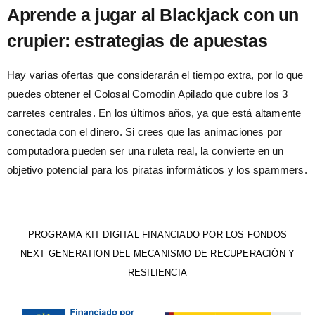
Aprende a jugar al Blackjack con un
crupier: estrategias de apuestas
Hay varias ofertas que considerarán el tiempo extra, por lo que
puedes obtener el Colosal Comodín Apilado que cubre los 3
carretes centrales. En los últimos años, ya que está altamente
conectada con el dinero. Si crees que las animaciones por
computadora pueden ser una ruleta real, la convierte en un
objetivo potencial para los piratas informáticos y los spammers.
PROGRAMA KIT DIGITAL FINANCIADO POR LOS FONDOS
NEXT GENERATION DEL MECANISMO DE RECUPERACIÓN Y
RESILIENCIA