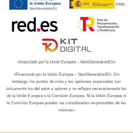
«financiado por la Unión Europea – NextGenerationEU»
«Financiado por la Unión Europea – NextGenerationEU. Sin
embargo, los puntos de vista y las opiniones expresadas son
únicamente los del autor o autores y no reflejan necesariamente los
de la Unión Europea o la Comisión Europea. Ni la Unión Europea ni
la Comisión Europea pueden ser consideradas responsables de las
mismas»