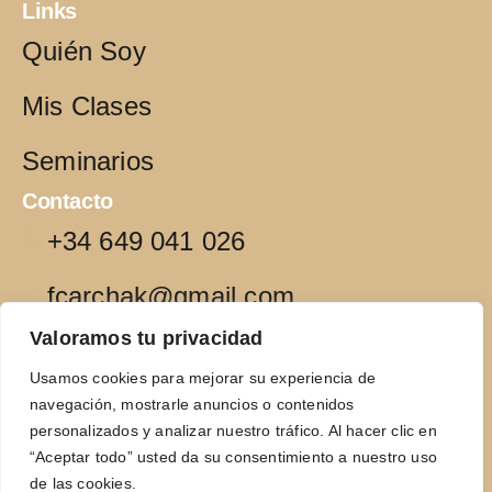
Links
Quién Soy
Mis Clases
Seminarios
Contacto
+34 649 041 026
fcarchak@gmail.com
Valoramos tu privacidad
@‌florenciacarchak
Usamos cookies para mejorar su experiencia de
navegación, mostrarle anuncios o contenidos
personalizados y analizar nuestro tráfico. Al hacer clic en
“Aceptar todo” usted da su consentimiento a nuestro uso
de las cookies.