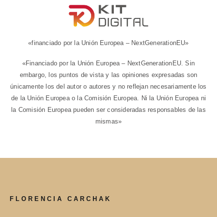
«financiado por la Unión Europea – NextGenerationEU»
«Financiado por la Unión Europea – NextGenerationEU. Sin
embargo, los puntos de vista y las opiniones expresadas son
únicamente los del autor o autores y no reflejan necesariamente los
de la Unión Europea o la Comisión Europea. Ni la Unión Europea ni
la Comisión Europea pueden ser consideradas responsables de las
mismas»
FLORENCIA CARCHAK