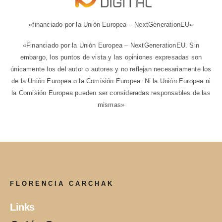
«financiado por la Unión Europea – NextGenerationEU»
«Financiado por la Unión Europea – NextGenerationEU. Sin
embargo, los puntos de vista y las opiniones expresadas son
únicamente los del autor o autores y no reflejan necesariamente los
de la Unión Europea o la Comisión Europea. Ni la Unión Europea ni
la Comisión Europea pueden ser consideradas responsables de las
mismas»
FLORENCIA CARCHAK
Links